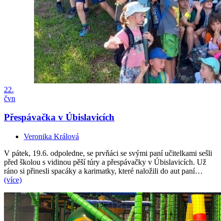
22.
čvn
Přespávačka v Úbislavicích
Veronika Králová
V pátek, 19.6. odpoledne, se prvňáci se svými paní učitelkami sešli
před školou s vidinou pěší túry a přespávačky v Úbislavicích. Už
ráno si přinesli spacáky a karimatky, které naložili do aut paní…
(více)