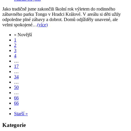
Jako tradičně jsme zakončili školní rok výletem do rodinného
zábavného parku Tongo v Hradci Králové. V areálu si děti užily
odpoledne plné zábavy a dobrot. Domů odjížděly unavené, ale
velmi spokojené…
(více)
« Novější
1
2
3
4
…
17
…
34
…
50
…
66
66
Starší »
Kategorie