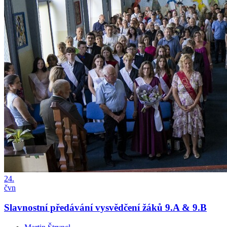
24.
čvn
Slavnostní předávání vysvědčení žáků 9.A & 9.B