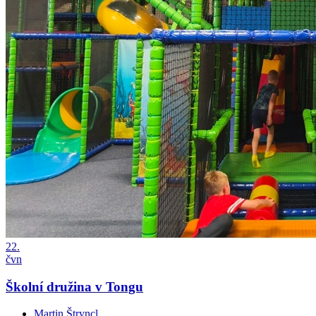
22.
čvn
Školní družina v Tongu
Martin Štryncl