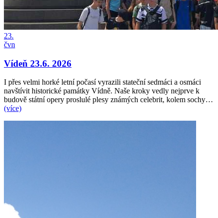
23.
čvn
Vídeň 23.6. 2026
I přes velmi horké letní počasí vyrazili stateční sedmáci a osmáci
navštívit historické památky Vídně. Naše kroky vedly nejprve k
budově státní opery proslulé plesy známých celebrit, kolem sochy…
(více)