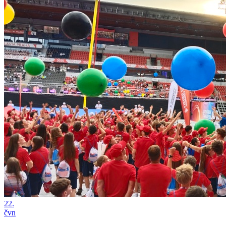
22.
čvn