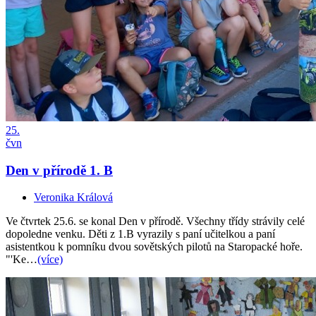
25.
čvn
Den v přírodě 1. B
Veronika Králová
Ve čtvrtek 25.6. se konal Den v přírodě. Všechny třídy strávily celé
dopoledne venku. Děti z 1.B vyrazily s paní učitelkou a paní
asistentkou k pomníku dvou sovětských pilotů na Staropacké hoře.
"'Ke…
(více)