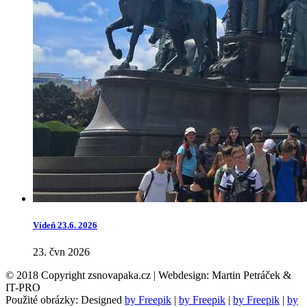
Vídeň 23.6. 2026
23. čvn 2026
© 2018 Copyright zsnovapaka.cz | Webdesign: Martin Petráček &
IT-PRO
Použité obrázky: Designed
by Freepik
|
by Freepik
|
by Freepik
|
by