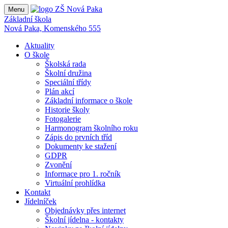
Menu
Základní škola
Nová Paka, Komenského 555
Aktuality
O škole
Školská rada
Školní družina
Speciální třídy
Plán akcí
Základní informace o škole
Historie školy
Fotogalerie
Harmonogram školního roku
Zápis do prvních tříd
Dokumenty ke stažení
GDPR
Zvonění
Informace pro 1. ročník
Virtuální prohlídka
Kontakt
Jídelníček
Objednávky přes internet
Školní jídelna - kontakty