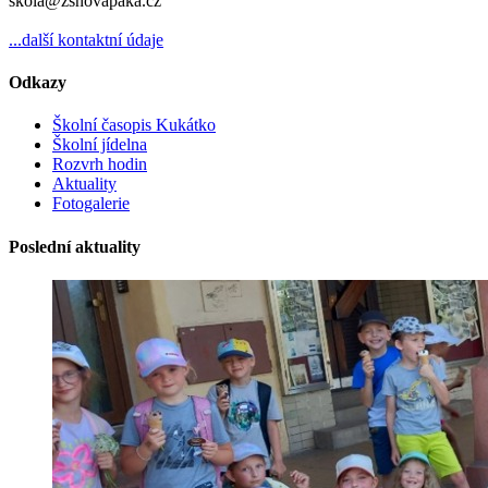
skola@zsnovapaka.cz
...další kontaktní údaje
Odkazy
Školní časopis Kukátko
Školní jídelna
Rozvrh hodin
Aktuality
Fotogalerie
Poslední aktuality