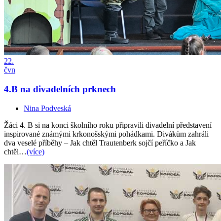
22.
čvn
4.B na divadelních prknech
Nina Podveská
Žáci 4. B si na konci školního roku připravili divadelní představení
inspirované známými krkonošskými pohádkami. Divákům zahráli
dva veselé příběhy – Jak chtěl Trautenberk sojčí peříčko a Jak
chtěl…
(více)