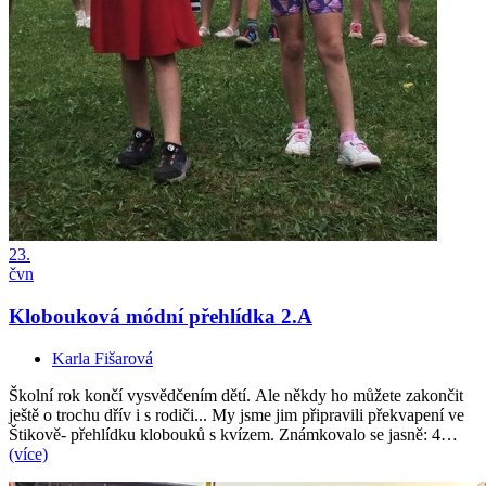
23.
čvn
Klobouková módní přehlídka 2.A
Karla Fišarová
Školní rok končí vysvědčením dětí. Ale někdy ho můžete zakončit
ještě o trochu dřív i s rodiči... My jsme jim připravili překvapení ve
Štikově- přehlídku klobouků s kvízem. Známkovalo se jasně: 4…
(více)