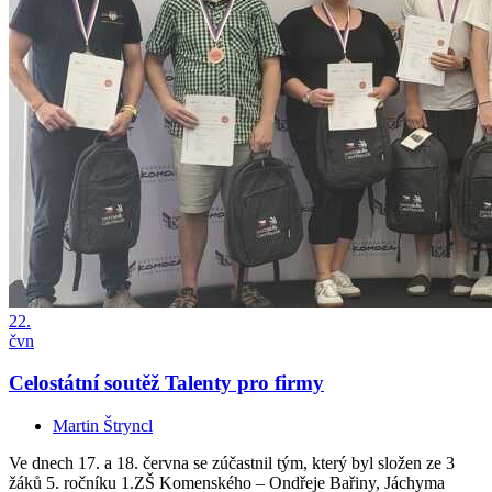
22.
čvn
Celostátní soutěž Talenty pro firmy
Martin Štryncl
Ve dnech 17. a 18. června se zúčastnil tým, který byl složen ze 3
žáků 5. ročníku 1.ZŠ Komenského – Ondřeje Bařiny, Jáchyma