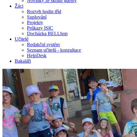
Novinky ze školní jídelny
Žáci
Rozvrh hodin tříd
Suplování
Projekty
Průkazy ISIC
Docházka BELLhop
Učitelé
Redakční systém
Seznam učitelů - konzultace
HelpDesk
Bakaláři