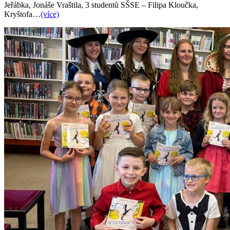
Jeřábka, Jonáše Vraštila, 3 studentů SŠSE – Filipa Kloučka,
Kryštofa…
(více)