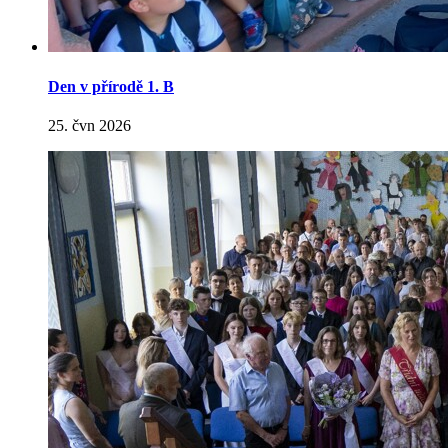
Den v přírodě 1. B
25. čvn 2026