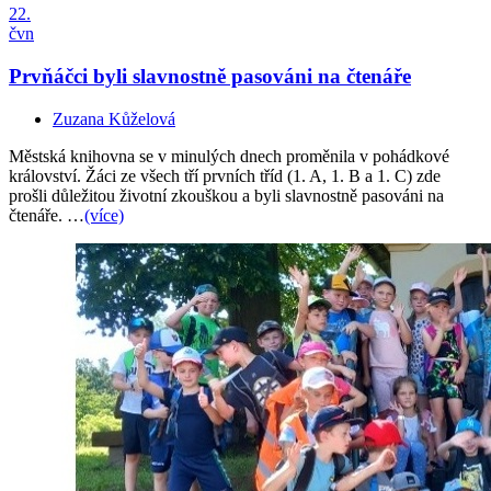
22.
čvn
Prvňáčci byli slavnostně pasováni na čtenáře
Zuzana Kůželová
Městská knihovna se v minulých dnech proměnila v pohádkové
království. Žáci ze všech tří prvních tříd (1. A, 1. B a 1. C) zde
prošli důležitou životní zkouškou a byli slavnostně pasováni na
čtenáře. …
(více)