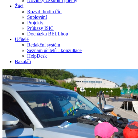
Novinky ze školní jídelny
Žáci
Rozvrh hodin tříd
Suplování
Projekty
Průkazy ISIC
Docházka BELLhop
Učitelé
Redakční systém
Seznam učitelů - konzultace
HelpDesk
Bakaláři