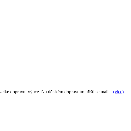
ní velké dopravní výuce. Na dětském dopravním hřišti se malí…
(více)