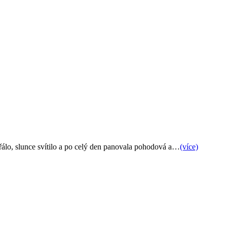
řálo, slunce svítilo a po celý den panovala pohodová a…
(více)