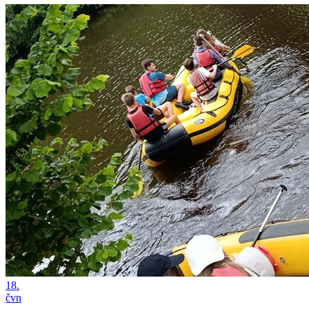
18.
čvn