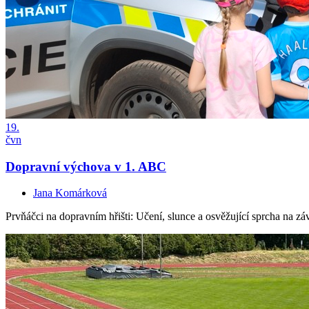
19.
čvn
Dopravní výchova v 1. ABC
Jana Komárková
Prvňáčci na dopravním hřišti: Učení, slunce a osvěžující sprcha na z