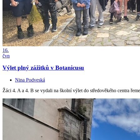
16.
čvn
Výlet plný zážitků v Botanicusu
Nina Podveská
Žáci 4. A a 4. B se vydali na školní výlet do středověkého centra ř