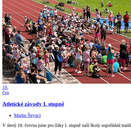
19.
čvn
Atletické závody I. stupně
Martin Štryncl
V úterý 18. června jsme pro žáky I. stupně naší školy uspořádali trad