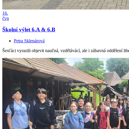
16.
čvn
Školní výlet 6.A & 6.B
Petra Sklenárová
Šesťáci vyrazili objevit naučná, vzdělávácí, ale i zábavná oddělení li