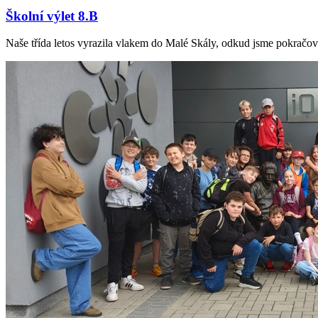
Školní výlet 8.B
Naše třída letos vyrazila vlakem do Malé Skály, odkud jsme pokračoval