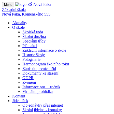
Menu
Základní škola
Nová Paka, Komenského 555
Aktuality
O škole
Školská rada
Školní družina
Speciální třídy
Plán akcí
Základní informace o škole
Historie školy
Fotogalerie
Harmonogram školního roku
Zápis do prvních tříd
Dokumenty ke stažení
GDPR
Zvonění
Informace pro 1. ročník
Virtuální prohlídka
Kontakt
Jídelníček
Objednávky přes internet
Školní jídelna - kontakty