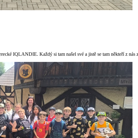
berecké IQLANDIE. Každý si tam našel své a jistě se tam někteří z nás za