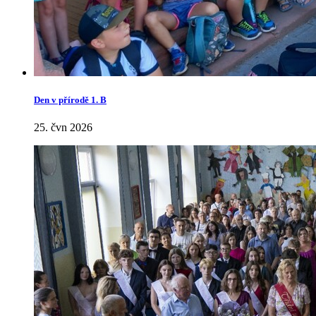
Den v přírodě 1. B
25. čvn 2026