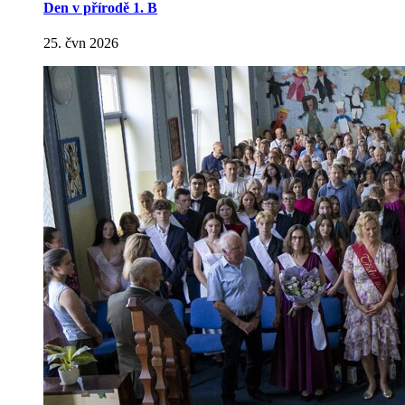
Den v přírodě 1. B
25. čvn 2026