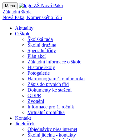
Menu
Základní škola
Nová Paka, Komenského 555
Aktuality
O škole
Školská rada
Školní družina
Speciální třídy
Plán akcí
Základní informace o škole
Historie školy
Fotogalerie
Harmonogram školního roku
Zápis do prvních tříd
Dokumenty ke stažení
GDPR
Zvonění
Informace pro 1. ročník
Virtuální prohlídka
Kontakt
Jídelníček
Objednávky přes internet
Školní jídelna - kontakty