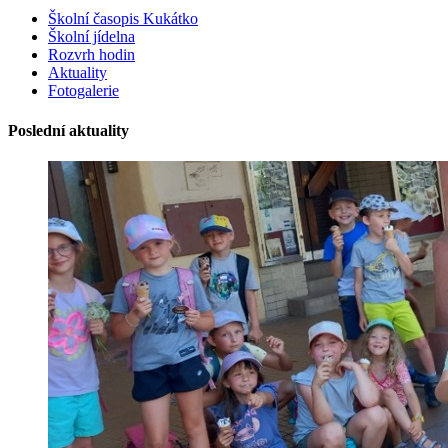
Školní časopis Kukátko
Školní jídelna
Rozvrh hodin
Aktuality
Fotogalerie
Poslední aktuality