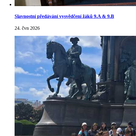
Slavnostní předávání vysvědčení žáků 9.A & 9.B
24. čvn 2026