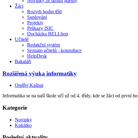
Novinky ze školní jídelny
Žáci
Rozvrh hodin tříd
Suplování
Projekty
Průkazy ISIC
Docházka BELLhop
Učitelé
Redakční systém
Seznam učitelů - konzultace
HelpDesk
Bakaláři
Rozšířená výuka informatiky
Ondřej Kašpar
Informatika se na naší škole učí už od 4. třídy, kde se žáci od prvn
Kategorie
Novinky
Kukátko
Poslední aktuality