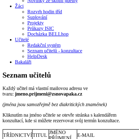
Novinky ze školní jídelny
Žáci
Rozvrh hodin tříd
Suplování
Projekty
Průkazy ISIC
Docházka BELLhop
Učitelé
Redakční systém
Seznam učitelů - konzultace
HelpDesk
Bakaláři
Seznam učitelů
Každý učitel má vlastní mailovou adresu ve
tvaru:
jmeno.prijmeni@zsnovapaka.cz
(jména jsou samozřejmě bez diakritických znamének)
Kliknutím na jméno učitele se otevře stránka s kalendářem
konzultací, kde si můžete rezervovat svůj termín konzultace.
JMÉNO
TŘÍDNICTVÍ
TITUL
E-MAIL
PŘÍJMENÍ