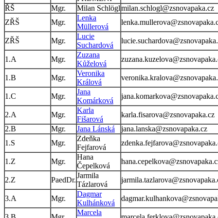
ŘŠ
Mgr.
Milan Schlögl
milan.schlogl@zsnovapaka.cz
Lenka
ZŘŠ
Mgr.
lenka.mullerova@zsnovapaka.
Müllerová
Lucie
ZŘŠ
Mgr.
lucie.suchardova@zsnovapaka.
Suchardová
Zuzana
1.A
Mgr.
zuzana.kuzelova@zsnovapaka.
Kůželová
Veronika
1.B
Mgr.
veronika.kralova@zsnovapaka.
Králová
Jana
1.C
Mgr.
jana.komarkova@zsnovapaka.
Komárková
Karla
2.A
Mgr.
karla.fisarova@zsnovapaka.cz
Fišarová
2.B
Mgr.
Jana Lánská
jana.lanska@zsnovapaka.cz
Zdeňka
1.S
Mgr.
zdenka.fejfarova@zsnovapaka.
Fejfarová
Hana
1.Z
Mgr.
hana.cepelkova@zsnovapaka.c
Čepelková
Jarmila
2.Z
PaedDr.
jarmila.tazlarova@zsnovapaka.
Tázlarová
Dagmar
3.A
Mgr.
dagmar.kulhankova@zsnovapa
Kulhánková
Marcela
3.B
Mgr.
marcela.ferklova@zsnovapaka.