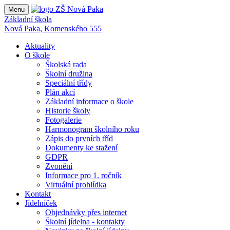
Menu
Základní škola
Nová Paka, Komenského 555
Aktuality
O škole
Školská rada
Školní družina
Speciální třídy
Plán akcí
Základní informace o škole
Historie školy
Fotogalerie
Harmonogram školního roku
Zápis do prvních tříd
Dokumenty ke stažení
GDPR
Zvonění
Informace pro 1. ročník
Virtuální prohlídka
Kontakt
Jídelníček
Objednávky přes internet
Školní jídelna - kontakty