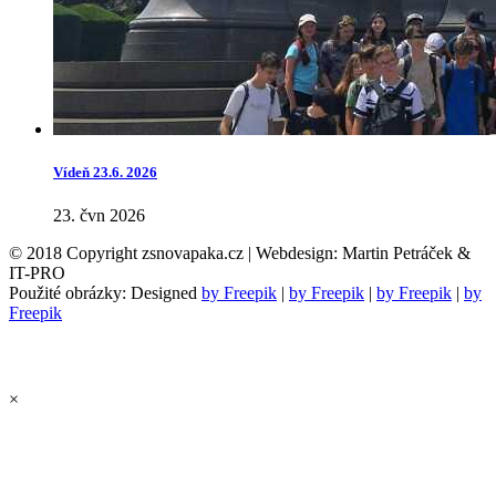
Vídeň 23.6. 2026
23. čvn 2026
© 2018 Copyright zsnovapaka.cz | Webdesign: Martin Petráček &
IT-PRO
Použité obrázky: Designed
by Freepik
|
by Freepik
|
by Freepik
|
by
Freepik
×