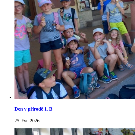
Den v přírodě 1. B
25. čvn 2026