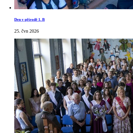
Den v přírodě 1. B
25. čvn 2026