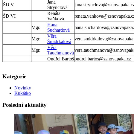
Jana
ŠD V
jana.strynclova@zsnovapaka.c
Štrynclová
Renáta
ŠD VI
renata.vankova@zsnovapaka.c
Vaňková
Hana
Mgr.
hana.suchardova@zsnovapaka.
Suchardová
Věra
Mgr.
vera.smidrkalova@zsnovapaka
Šmidrkalová
Věra
Mgr.
vera.tauchmanova@zsnovapak
Tauchmanová
Ondřej Bartoš
ondrej.bartos@zsnovapaka.cz
Kategorie
Novinky
Kukátko
Poslední aktuality