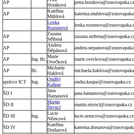
AP
petra.horakova@zsnovapaka.c
Horáková
Kateřina
AP
katerina.muhlova@zsnovapaka
Mühlová
Lenka
lenka.rozumova@zsnovapaka.
Rozumová
Zuzana
AP
zuzana.stribrna@zsnovapaka.c
Stříbrná
Andrea
AP
andrea.stepanova@zsnovapaka
Štěpánová
Marie
AP
Ing. Bc.
marie.oveckova@zsnovapaka.
Ovečková
Michaela
AP
Bc.
michaela.haklova@zsnovapaka
Haklová
Ondřej
správce ICT
Ing.
ondra.kaspar@zsnovapaka.cz
Kašpar
Jana
ŠD I
jana.hamanova@zsnovapaka.c
Hamanová
Martin
ŠD II
martin.stryncl@zsnovapaka.cz
Štryncl
Lucie
ŠD III
Ing.
lucie.nemcova@zsnovapaka.cz
Němcová
Kateřina
ŠD IV
katerina.drasarova@zsnovapak
Drašarová