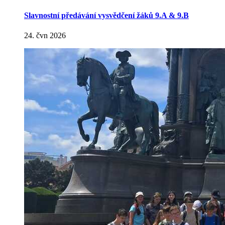
Slavnostní předávání vysvědčení žáků 9.A & 9.B
24. čvn 2026