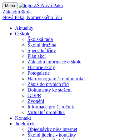
Menu
Základní škola
Nová Paka, Komenského 555
Aktuality
O škole
Školská rada
Školní družina
Speciální třídy
Plán akcí
Základní informace o škole
Historie školy
Fotogalerie
Harmonogram školního roku
Zápis do prvních tříd
Dokumenty ke stažení
GDPR
Zvonění
Informace pro 1. ročník
Virtuální prohlídka
Kontakt
Jídelníček
Objednávky přes internet
Školní jídelna - kontakty