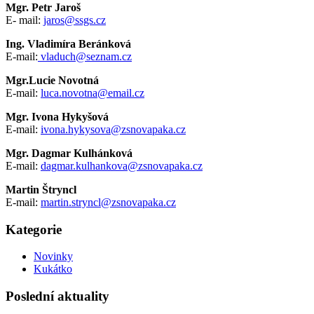
Mgr. Petr Jaroš
E- mail:
jaros@ssgs.cz
Ing. Vladimíra Beránková
E-mail:
vladuch@seznam.cz
Mgr.Lucie Novotná
E-mail:
luca.novotna@email.cz
Mgr. Ivona Hykyšová
E-mail:
ivona.hykysova@zsnovapaka.cz
Mgr. Dagmar Kulhánková
E-mail:
dagmar.kulhankova@zsnovapaka.cz
Martin Štryncl
E-mail:
martin.stryncl@zsnovapaka.cz
Kategorie
Novinky
Kukátko
Poslední aktuality