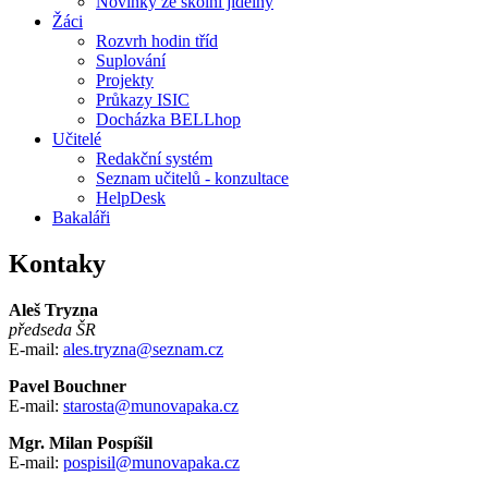
Novinky ze školní jídelny
Žáci
Rozvrh hodin tříd
Suplování
Projekty
Průkazy ISIC
Docházka BELLhop
Učitelé
Redakční systém
Seznam učitelů - konzultace
HelpDesk
Bakaláři
Kontaky
Aleš Tryzna
předseda ŠR
E-mail:
ales.tryzna@seznam.cz
Pavel Bouchner
E-mail:
starosta@munovapaka.cz
Mgr. Milan Pospíšil
E-mail:
pospisil@munovapaka.cz