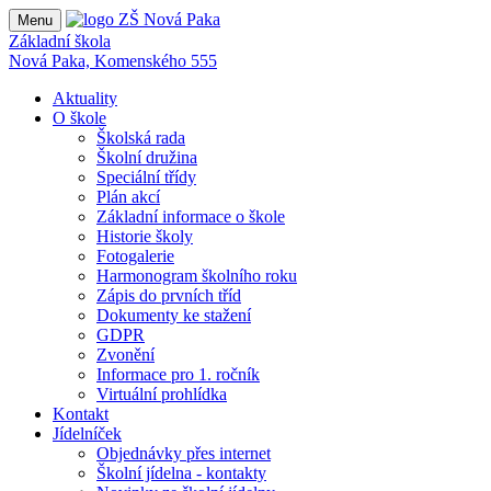
Menu
Základní škola
Nová Paka, Komenského 555
Aktuality
O škole
Školská rada
Školní družina
Speciální třídy
Plán akcí
Základní informace o škole
Historie školy
Fotogalerie
Harmonogram školního roku
Zápis do prvních tříd
Dokumenty ke stažení
GDPR
Zvonění
Informace pro 1. ročník
Virtuální prohlídka
Kontakt
Jídelníček
Objednávky přes internet
Školní jídelna - kontakty