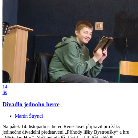
14.
lis
Divadlo jednoho herce
Martin Štryncl
Na pátek 14. listopadu si herec René Josef připravil pro žáky
jedinečné divadelní představení „Příhody lišky Bystroušky“ a hru
„Mistr Jan Hus“. Naši nejmladší, žáci 1. až 3. tříd, shlédli