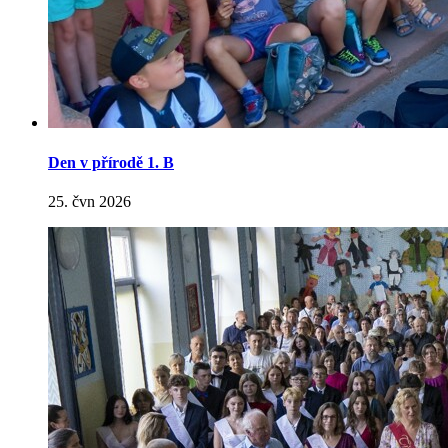
Den v přírodě 1. B
25. čvn 2026