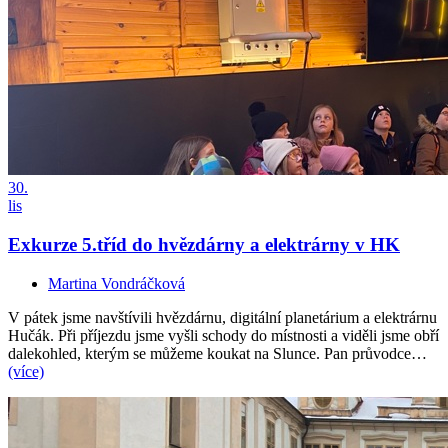
30.
lis
Exkurze 5.tříd do hvězdárny a elektrárny v HK
Martina Vondráčková
V pátek jsme navštívili hvězdárnu, digitální planetárium a elektrárnu
Hučák. Při příjezdu jsme vyšli schody do místnosti a viděli jsme obří
dalekohled, kterým se můžeme koukat na Slunce. Pan průvodce…
(více)