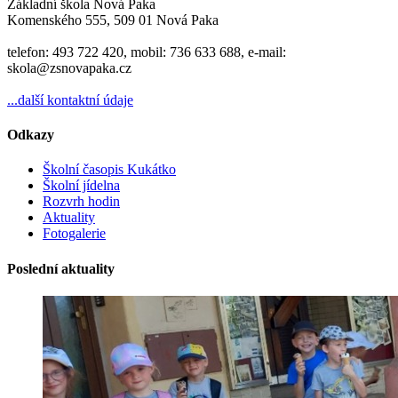
Základní škola Nová Paka
Komenského 555, 509 01 Nová Paka
telefon: 493 722 420, mobil: 736 633 688, e-mail:
skola@zsnovapaka.cz
...další kontaktní údaje
Odkazy
Školní časopis Kukátko
Školní jídelna
Rozvrh hodin
Aktuality
Fotogalerie
Poslední aktuality