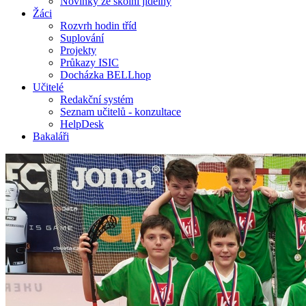
Novinky ze školní jídelny
Žáci
Rozvrh hodin tříd
Suplování
Projekty
Průkazy ISIC
Docházka BELLhop
Učitelé
Redakční systém
Seznam učitelů - konzultace
HelpDesk
Bakaláři