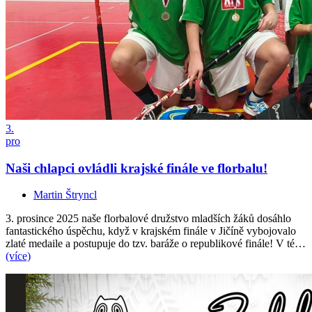
3.
pro
Naši chlapci ovládli krajské finále ve florbalu!
Martin Štryncl
3. prosince 2025 naše florbalové družstvo mladších žáků dosáhlo
fantastického úspěchu, když v krajském finále v Jičíně vybojovalo
zlaté medaile a postupuje do tzv. baráže o republikové finále! V té…
(více)