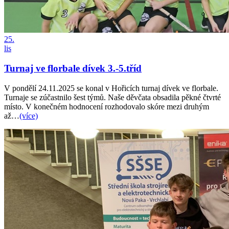
25.
lis
Turnaj ve florbale dívek 3.-5.tříd
V pondělí 24.11.2025 se konal v Hořicích turnaj dívek ve florbale.
Turnaje se zúčastnilo šest týmů. Naše děvčata obsadila pěkné čtvrté
místo. V konečném hodnocení rozhodovalo skóre mezi druhým
až…
(více)