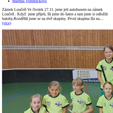
Martina Vondráčková
Zámek Loučeň Ve čtvrtek 27.11. jsme jeli autobusem na zámek
Loučeň . Když jsme přijeli, šli jsme do šaten a tam jsme si odložili
batohy.Rozdělili jsme se na dvě skupiny. První skupina šla na…
(více)