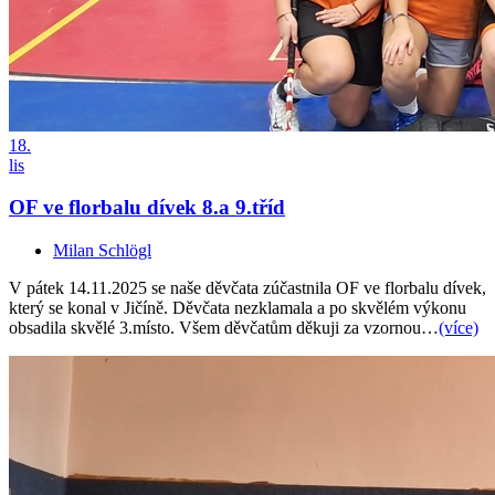
18.
lis
OF ve florbalu dívek 8.a 9.tříd
Milan Schlögl
V pátek 14.11.2025 se naše děvčata zúčastnila OF ve florbalu dívek,
který se konal v Jičíně. Děvčata nezklamala a po skvělém výkonu
obsadila skvělé 3.místo. Všem děvčatům děkuji za vzornou…
(více)