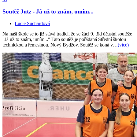
Soutěž Jutz - Já už to znám, umím...
Lucie Suchardová
Na naší škole se to již stává tradicí, že se žáci 9. tříd účastní soutěže
"Já už to znám, umím..." Tato soutěž je pořádaná Střední školou
technickou a řemeslnou, Nový Bydžov. Soutěž se koná v…
(více)