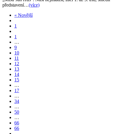
představení…
(více)
« Novější
1
1
…
9
10
11
12
13
14
15
…
17
…
34
…
50
…
66
66