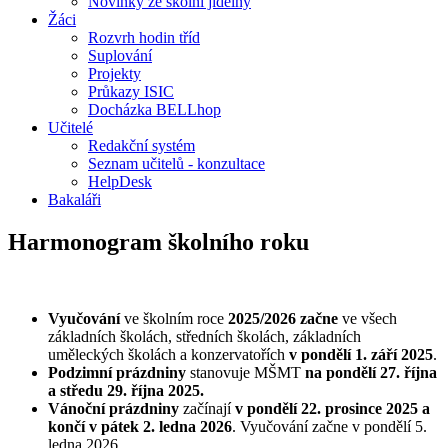
Novinky ze školní jídelny
Žáci
Rozvrh hodin tříd
Suplování
Projekty
Průkazy ISIC
Docházka BELLhop
Učitelé
Redakční systém
Seznam učitelů - konzultace
HelpDesk
Bakaláři
Harmonogram školního roku
Vyučování
ve školním roce
2025/2026 začne
ve všech
základních školách, středních školách, základních
uměleckých školách a konzervatořích
v pondělí
1. září 2025
.
Podzimní prázdniny
stanovuje MŠMT
na pondělí 27. října
a středu 29. října 2025.
Vánoční prázdniny
začínají
v pondělí 22. prosince 2025 a
končí v pátek
2. ledna 2026
. Vyučování začne v pondělí 5.
ledna 2026.