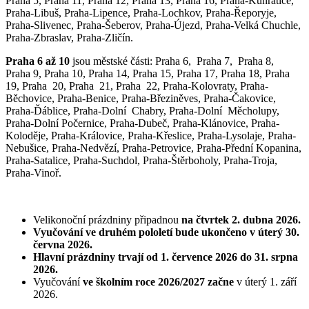
Praha 5, Praha 11, Praha 12, Praha 13, Praha 16, Praha-Kunratice,
Praha-Libuš, Praha-Lipence, Praha-Lochkov, Praha-Řeporyje,
Praha-Slivenec, Praha-Šeberov, Praha-Újezd, Praha-Velká Chuchle,
Praha-Zbraslav, Praha-Zličín.
Praha 6 až 10
jsou městské části: Praha 6, Praha 7, Praha 8,
Praha 9, Praha 10, Praha 14, Praha 15, Praha 17, Praha 18, Praha
19, Praha 20, Praha 21, Praha 22, Praha-Kolovraty, Praha-
Běchovice, Praha-Benice, Praha-Březiněves, Praha-Čakovice,
Praha-Ďáblice, Praha-Dolní Chabry, Praha-Dolní Měcholupy,
Praha-Dolní Počernice, Praha-Dubeč, Praha-Klánovice, Praha-
Koloděje, Praha-Královice, Praha-Křeslice, Praha-Lysolaje, Praha-
Nebušice, Praha-Nedvězí, Praha-Petrovice, Praha-Přední Kopanina,
Praha-Satalice, Praha-Suchdol, Praha-Štěrboholy, Praha-Troja,
Praha-Vinoř.
Velikonoční prázdniny
připadnou
na čtvrtek 2. dubna 2026.
Vyučování ve druhém pololetí bude ukončeno
v úterý 30.
června 2026.
Hlavní prázdniny trvají od 1. července 2026 do 31. srpna
2026.
Vyučování
ve školním roce 2026/2027 začne
v úterý 1. září
2026.