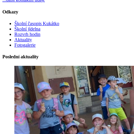
Odkazy
Školní časopis Kukátko
Školní jídelna
Rozvrh hodin
Aktuality
Fotogalerie
Poslední aktuality