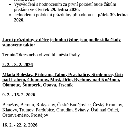
Vysvědčení s hodnocením za první pololetí bude žákům
předáno
ve čtvrtek 29. ledna 2026.
Jednodenní pololetní prázdniny připadnou na
pátek 30. ledna
2026
.
Jarní prázdniny v délce jednoho týdne jsou podle sídla školy
stanoveny takto:
Termín/Okres nebo obvod hl. města Prahy
2. 2. - 8. 2. 2026
Mladá Boleslav, Příbram, Tábor, Prachatice, Strakonice, Ústí
nad Labem, Chomutov, Most, Jičín, Rychnov nad Kněžnou,
Olomouc, Šumperk, Opava, Jeseník
9. 2. - 15. 2. 2026
Benešov, Beroun, Rokycany, České Budějovice, Český Krumlov,
Klatovy, Trutnov, Pardubice, Chrudim, Svitavy, Ústí nad Orlicí,
Ostrava-město, Prostějov
16. 2. - 22. 2. 2026