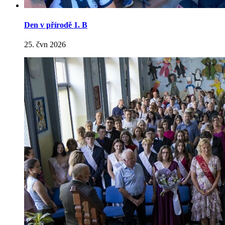
Den v přírodě 1. B
25. čvn 2026