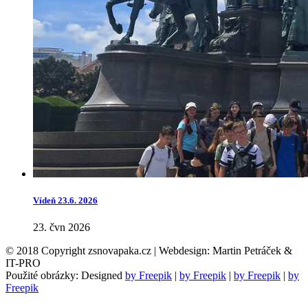
Vídeň 23.6. 2026
23. čvn 2026
© 2018 Copyright zsnovapaka.cz | Webdesign: Martin Petráček &
IT-PRO
Použité obrázky: Designed
by Freepik
|
by Freepik
|
by Freepik
|
by
Freepik