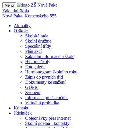
Menu
Základní škola
Nová Paka, Komenského 555
Aktuality
O škole
Školská rada
Školní družina
Speciální třídy
Plán akcí
Základní informace o škole
Historie školy
Fotogalerie
Harmonogram školního roku
Zápis do prvních tříd
Dokumenty ke stažení
GDPR
Zvonění
Informace pro 1. ročník
Virtuální prohlídka
Kontakt
Jídelníček
Objednávky přes internet
Školní jídelna - kontakty