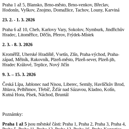
Praha 1 až 5, Blansko, Brno-město, Brno-venkov, Břeclav,
Hodonín, Vyškov, Znojmo, Domažlice, Tachov, Louny, Karviná
23. 2. - 1. 3. 2026
Praha 6 až 10, Cheb, Karlovy Vary, Sokolov, Nymburk, Jindřichův
Hradec, Litoměřice, Děčín, Přerov, Frýdek-Místek
2. 3. - 8. 3. 2026
Kroměříž, Uherské Hradiště, Vsetín, Zlín, Praha-východ, Praha-
západ, Mělník, Rakovník, Plzeň-město, Plzeň-sever, Plzeň-jih,
Hradec Králové, Teplice, Nový Jičín
9. 3. – 15. 3. 2026
Česká Lípa, Jablonec nad Nisou, Liberec, Semily, Havlíčkův Brod,
Jihlava, Pelhřimov, Třebíč, Žďár nad Sázavou, Kladno, Kolín,
Kutná Hora, Písek, Náchod, Bruntál
Poznámky:
Praha 1 až 5
jsou městské části: Praha 1, Praha 2, Praha 3, Praha 4,