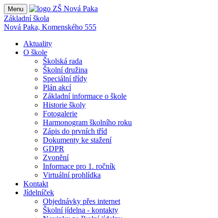
Menu
Základní škola
Nová Paka, Komenského 555
Aktuality
O škole
Školská rada
Školní družina
Speciální třídy
Plán akcí
Základní informace o škole
Historie školy
Fotogalerie
Harmonogram školního roku
Zápis do prvních tříd
Dokumenty ke stažení
GDPR
Zvonění
Informace pro 1. ročník
Virtuální prohlídka
Kontakt
Jídelníček
Objednávky přes internet
Školní jídelna - kontakty