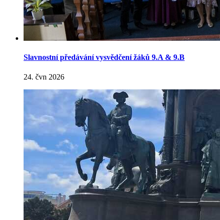
Slavnostní předávání vysvědčení žáků 9.A & 9.B
24. čvn 2026