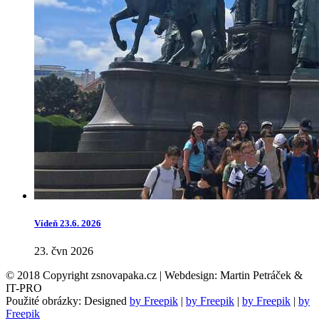
Vídeň 23.6. 2026
23. čvn 2026
© 2018 Copyright zsnovapaka.cz | Webdesign: Martin Petráček &
IT-PRO
Použité obrázky: Designed
by Freepik
|
by Freepik
|
by Freepik
|
by
Freepik