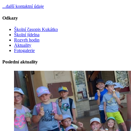
...další kontaktní údaje
Odkazy
Školní časopis Kukátko
Školní jídelna
Rozvrh hodin
Aktuality
Fotogalerie
Poslední aktuality