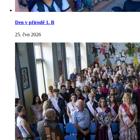
Den v přírodě 1. B
25. čvn 2026