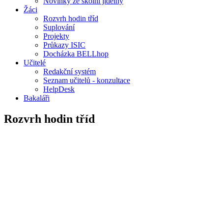
Novinky ze školní jídelny
Žáci
Rozvrh hodin tříd
Suplování
Projekty
Průkazy ISIC
Docházka BELLhop
Učitelé
Redakční systém
Seznam učitelů - konzultace
HelpDesk
Bakaláři
Rozvrh hodin tříd