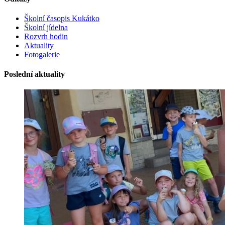
Školní časopis Kukátko
Školní jídelna
Rozvrh hodin
Aktuality
Fotogalerie
Poslední aktuality