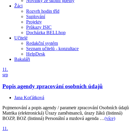
Novinky ze školní jídelny
Žáci
Rozvrh hodin tříd
Suplování
Projekty
Průkazy ISIC
Docházka BELLhop
Učitelé
Redakční systém
Seznam učitelů - konzultace
HelpDesk
Bakaláři
11.
srp
Popis agendy zpracování osobních údajů
Jana Koťátková
Pojmenování a popis agendy / parametr zpracování Osobních údajů
Matrika (elektronická) Úrazy zaměstnanců, úrazy žáků (listinná)
BOZP, BOZ (listinná) Personální a mzdová agenda …
(více)
11.