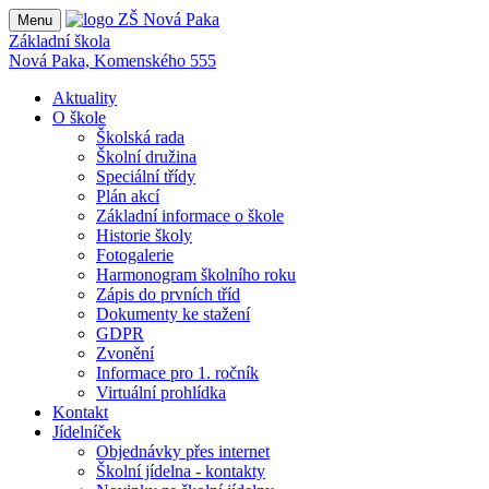
Menu
Základní škola
Nová Paka, Komenského 555
Aktuality
O škole
Školská rada
Školní družina
Speciální třídy
Plán akcí
Základní informace o škole
Historie školy
Fotogalerie
Harmonogram školního roku
Zápis do prvních tříd
Dokumenty ke stažení
GDPR
Zvonění
Informace pro 1. ročník
Virtuální prohlídka
Kontakt
Jídelníček
Objednávky přes internet
Školní jídelna - kontakty