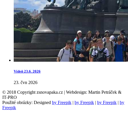
Vídeň 23.6. 2026
23. čvn 2026
© 2018 Copyright zsnovapaka.cz | Webdesign: Martin Petráček &
IT-PRO
Použité obrázky: Designed
by Freepik
|
by Freepik
|
by Freepik
|
by
Freepik