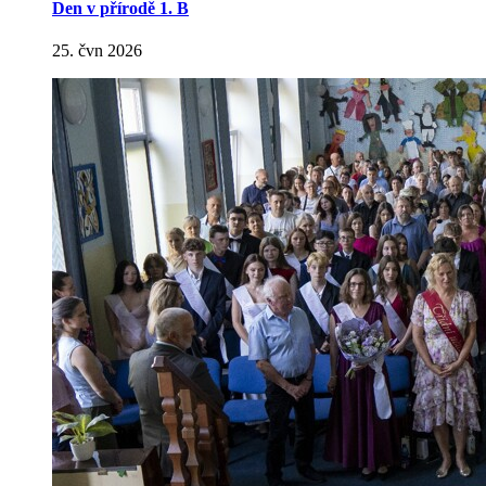
Den v přírodě 1. B
25. čvn 2026