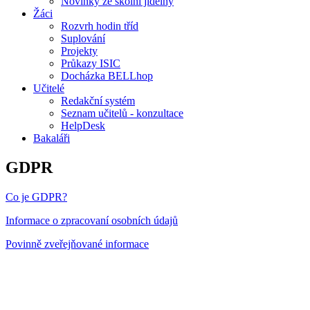
Novinky ze školní jídelny
Žáci
Rozvrh hodin tříd
Suplování
Projekty
Průkazy ISIC
Docházka BELLhop
Učitelé
Redakční systém
Seznam učitelů - konzultace
HelpDesk
Bakaláři
GDPR
Co je GDPR?
Informace o zpracovaní osobních údajů
Povinně zveřejňované informace