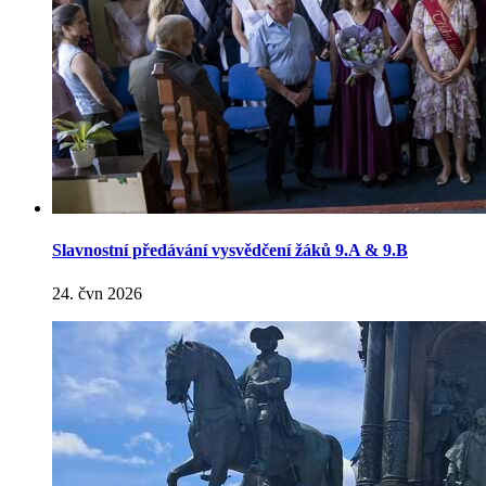
Slavnostní předávání vysvědčení žáků 9.A & 9.B
24. čvn 2026