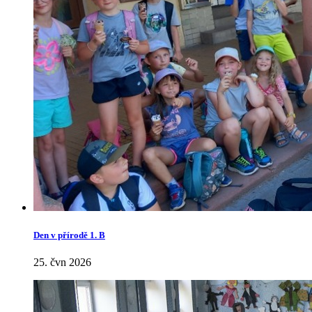
Den v přírodě 1. B
25. čvn 2026