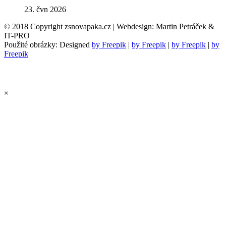
23. čvn 2026
© 2018 Copyright zsnovapaka.cz | Webdesign: Martin Petráček &
IT-PRO
Použité obrázky: Designed
by Freepik
|
by Freepik
|
by Freepik
|
by
Freepik
×