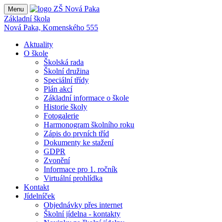
Menu
Základní škola
Nová Paka, Komenského 555
Aktuality
O škole
Školská rada
Školní družina
Speciální třídy
Plán akcí
Základní informace o škole
Historie školy
Fotogalerie
Harmonogram školního roku
Zápis do prvních tříd
Dokumenty ke stažení
GDPR
Zvonění
Informace pro 1. ročník
Virtuální prohlídka
Kontakt
Jídelníček
Objednávky přes internet
Školní jídelna - kontakty