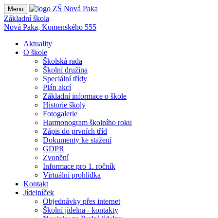
Menu
Základní škola
Nová Paka, Komenského 555
Aktuality
O škole
Školská rada
Školní družina
Speciální třídy
Plán akcí
Základní informace o škole
Historie školy
Fotogalerie
Harmonogram školního roku
Zápis do prvních tříd
Dokumenty ke stažení
GDPR
Zvonění
Informace pro 1. ročník
Virtuální prohlídka
Kontakt
Jídelníček
Objednávky přes internet
Školní jídelna - kontakty