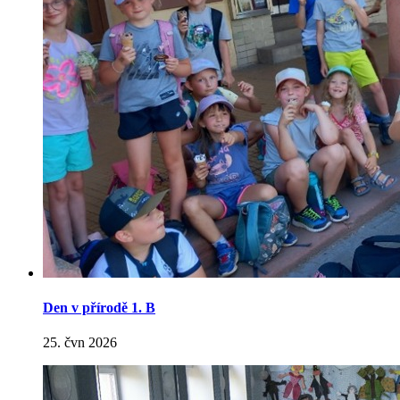
Den v přírodě 1. B
25. čvn 2026