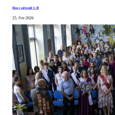
Den v přírodě 1. B
25. čvn 2026