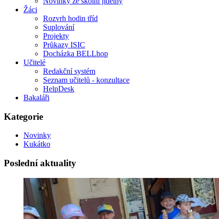
Novinky ze školní jídelny
Žáci
Rozvrh hodin tříd
Suplování
Projekty
Průkazy ISIC
Docházka BELLhop
Učitelé
Redakční systém
Seznam učitelů - konzultace
HelpDesk
Bakaláři
Kategorie
Novinky
Kukátko
Poslední aktuality