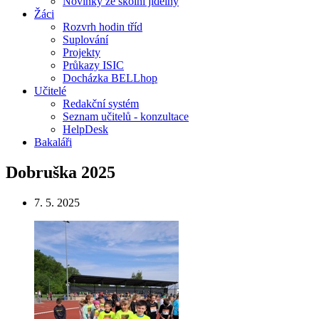
Novinky ze školní jídelny
Žáci
Rozvrh hodin tříd
Suplování
Projekty
Průkazy ISIC
Docházka BELLhop
Učitelé
Redakční systém
Seznam učitelů - konzultace
HelpDesk
Bakaláři
Dobruška 2025
7. 5. 2025