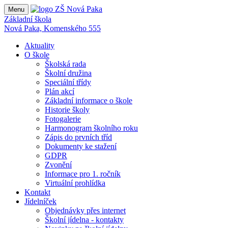
Menu
Základní škola
Nová Paka, Komenského 555
Aktuality
O škole
Školská rada
Školní družina
Speciální třídy
Plán akcí
Základní informace o škole
Historie školy
Fotogalerie
Harmonogram školního roku
Zápis do prvních tříd
Dokumenty ke stažení
GDPR
Zvonění
Informace pro 1. ročník
Virtuální prohlídka
Kontakt
Jídelníček
Objednávky přes internet
Školní jídelna - kontakty