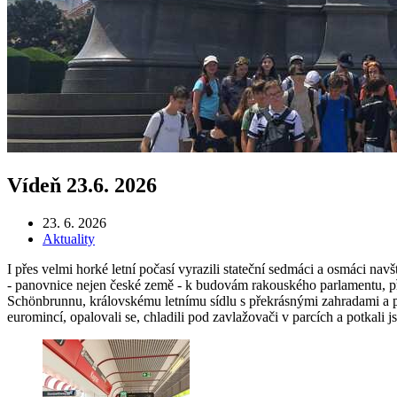
Vídeň 23.6. 2026
23. 6. 2026
Aktuality
I přes velmi horké letní počasí vyrazili stateční sedmáci a osmáci na
- panovnice nejen české země - k budovám rakouského parlamentu, pře
Schönbrunnu, královskému letnímu sídlu s překrásnými zahradami a 
euromincí, opalovali se, chladili pod zavlažovači v parcích a potkali 