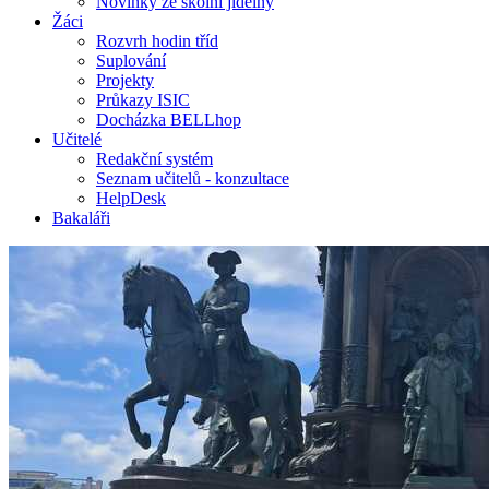
Novinky ze školní jídelny
Žáci
Rozvrh hodin tříd
Suplování
Projekty
Průkazy ISIC
Docházka BELLhop
Učitelé
Redakční systém
Seznam učitelů - konzultace
HelpDesk
Bakaláři