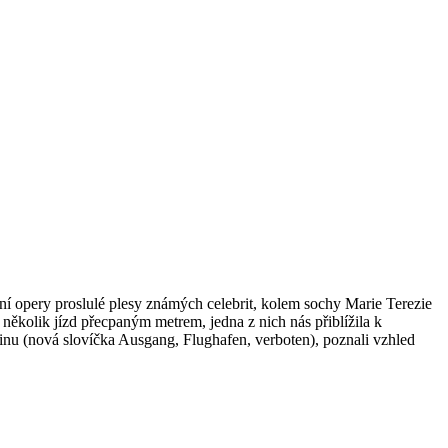
átní opery proslulé plesy známých celebrit, kolem sochy Marie Terezie
ěkolik jízd přecpaným metrem, jedna z nich nás přiblížila k
nu (nová slovíčka Ausgang, Flughafen, verboten), poznali vzhled