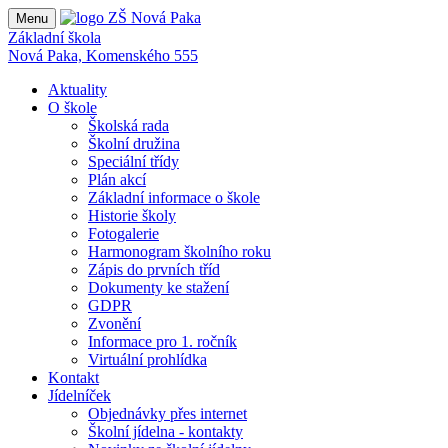
Menu
Základní škola
Nová Paka, Komenského 555
Aktuality
O škole
Školská rada
Školní družina
Speciální třídy
Plán akcí
Základní informace o škole
Historie školy
Fotogalerie
Harmonogram školního roku
Zápis do prvních tříd
Dokumenty ke stažení
GDPR
Zvonění
Informace pro 1. ročník
Virtuální prohlídka
Kontakt
Jídelníček
Objednávky přes internet
Školní jídelna - kontakty