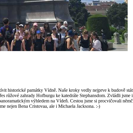
vštívit historické památky Vídně. Naše kroky vedly nejprve k budově st
s růžové zahrady Hofburgu ke katedrále Stephansdom. Zvládli jsme i n
panoramatickým výhledem na Vídeň. Cestou jsme si procvičovali němči
jsme nejen Bena Cristovaa, ale i Michaela Jacksona. :-)