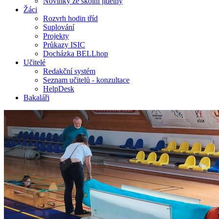
Novinky ze školní jídelny
Žáci
Rozvrh hodin tříd
Suplování
Projekty
Průkazy ISIC
Docházka BELLhop
Učitelé
Redakční systém
Seznam učitelů - konzultace
HelpDesk
Bakaláři