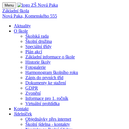
Menu
Základní škola
Nová Paka, Komenského 555
Aktuality
O škole
Školská rada
Školní družina
Speciální třídy
Plán akcí
Základní informace o škole
Historie školy
Fotogalerie
Harmonogram školního roku
Zápis do prvních tříd
Dokumenty ke stažení
GDPR
Zvonění
Informace pro 1. ročník
Virtuální prohlídka
Kontakt
Jídelníček
Objednávky přes internet
Školní jídelna - kontakty