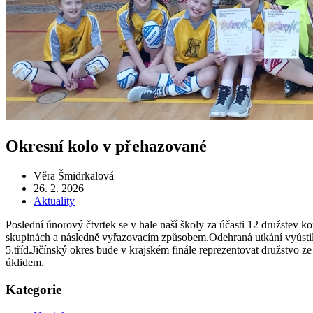
Okresní kolo v přehazované
Věra Šmidrkalová
26. 2. 2026
Aktuality
Poslední únorový čtvrtek se v hale naší školy za účasti 12 družstev 
skupinách a následně vyřazovacím způsobem.Odehraná utkání vyústila 
5.tříd.Jičínský okres bude v krajském finále reprezentovat družstvo z
úklidem.
Kategorie