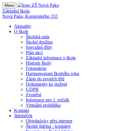
Menu
Základní škola
Nová Paka, Komenského 555
Aktuality
O škole
Školská rada
Školní družina
Speciální třídy
Plán akcí
Základní informace o škole
Historie školy
Fotogalerie
Harmonogram školního roku
Zápis do prvních tříd
Dokumenty ke stažení
GDPR
Zvonění
Informace pro 1. ročník
Virtuální prohlídka
Kontakt
Jídelníček
Objednávky přes internet
Školní jídelna - kontakty