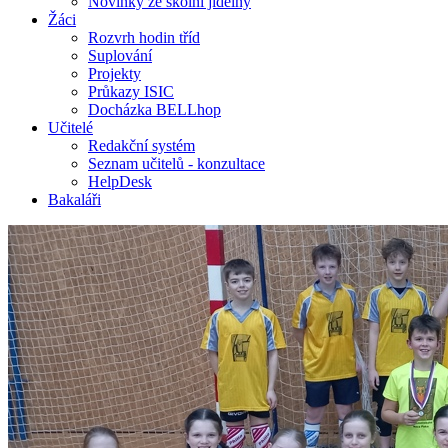
Novinky ze školní jídelny
Žáci
Rozvrh hodin tříd
Suplování
Projekty
Průkazy ISIC
Docházka BELLhop
Učitelé
Redakční systém
Seznam učitelů - konzultace
HelpDesk
Bakaláři