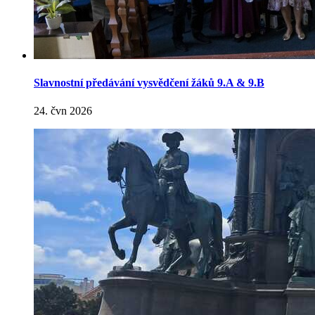
Slavnostní předávání vysvědčení žáků 9.A & 9.B
24. čvn 2026