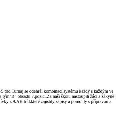
3.-5.tříd.Turnaj se odehrál kombinací systému každý s každým ve
tým"B" obsadil 7.pozici.Za naši školu nastoupili žáci a žákyně
ívky z 9.AB tříd,které zajistily zápisy a pomohly s přípravou a