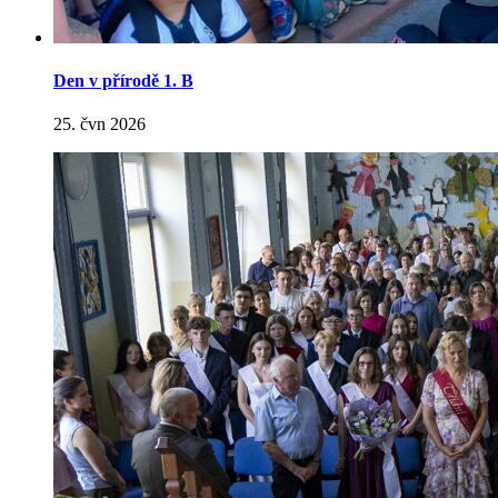
Den v přírodě 1. B
25. čvn 2026