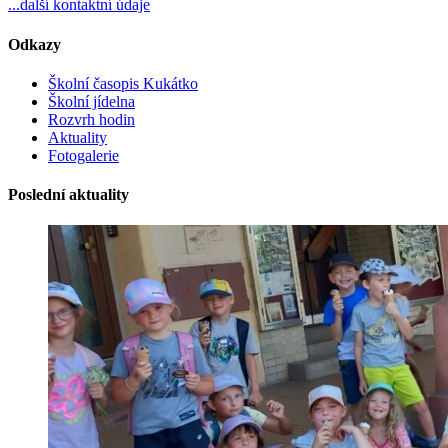
...další kontaktní údaje
Odkazy
Školní časopis Kukátko
Školní jídelna
Rozvrh hodin
Aktuality
Fotogalerie
Poslední aktuality