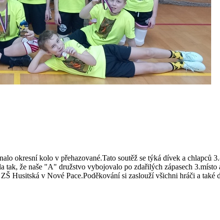
konalo okresní kolo v přehazované.Tato soutěž se týká dívek a chlapců 
tak, že naše "A" družstvo vybojovalo po zdařilých zápasech 3.místo a 
e ZŠ Husitská v Nové Pace.Poděkování si zaslouží všichni hráči a také d