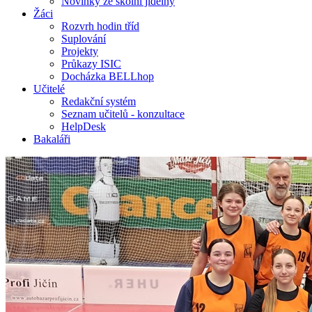
Novinky ze školní jídelny
Žáci
Rozvrh hodin tříd
Suplování
Projekty
Průkazy ISIC
Docházka BELLhop
Učitelé
Redakční systém
Seznam učitelů - konzultace
HelpDesk
Bakaláři