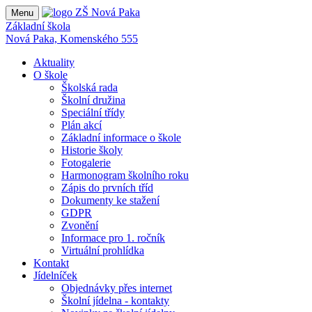
Menu
Základní škola
Nová Paka, Komenského 555
Aktuality
O škole
Školská rada
Školní družina
Speciální třídy
Plán akcí
Základní informace o škole
Historie školy
Fotogalerie
Harmonogram školního roku
Zápis do prvních tříd
Dokumenty ke stažení
GDPR
Zvonění
Informace pro 1. ročník
Virtuální prohlídka
Kontakt
Jídelníček
Objednávky přes internet
Školní jídelna - kontakty