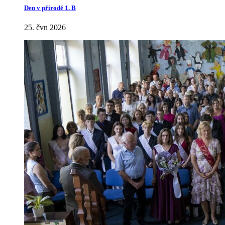
Den v přírodě 1. B
25. čvn 2026