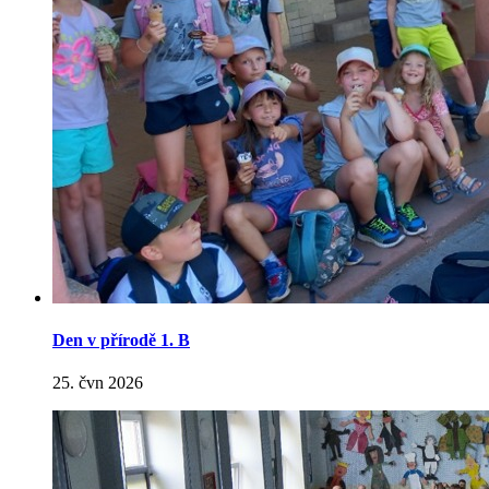
Den v přírodě 1. B
25. čvn 2026