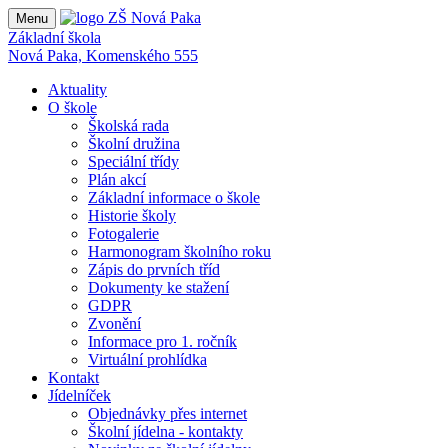
Menu
Základní škola
Nová Paka, Komenského 555
Aktuality
O škole
Školská rada
Školní družina
Speciální třídy
Plán akcí
Základní informace o škole
Historie školy
Fotogalerie
Harmonogram školního roku
Zápis do prvních tříd
Dokumenty ke stažení
GDPR
Zvonění
Informace pro 1. ročník
Virtuální prohlídka
Kontakt
Jídelníček
Objednávky přes internet
Školní jídelna - kontakty