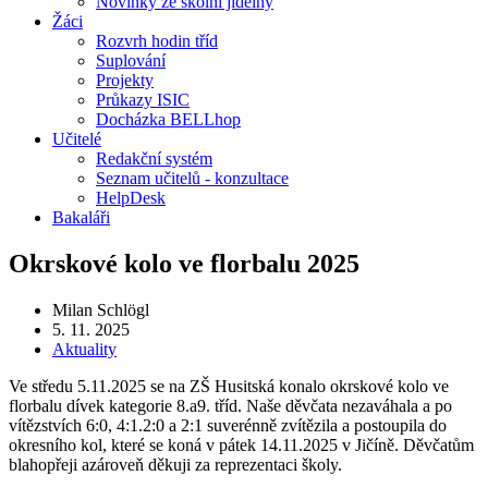
Novinky ze školní jídelny
Žáci
Rozvrh hodin tříd
Suplování
Projekty
Průkazy ISIC
Docházka BELLhop
Učitelé
Redakční systém
Seznam učitelů - konzultace
HelpDesk
Bakaláři
Okrskové kolo ve florbalu 2025
Milan Schlögl
5. 11. 2025
Aktuality
Ve středu 5.11.2025 se na ZŠ Husitská konalo okrskové kolo ve
florbalu dívek kategorie 8.a9. tříd. Naše děvčata nezaváhala a po
vítězstvích 6:0, 4:1.2:0 a 2:1 suverénně zvítězila a postoupila do
okresního kol, které se koná v pátek 14.11.2025 v Jičíně. Děvčatům
blahopřeji azároveň děkuji za reprezentaci školy.