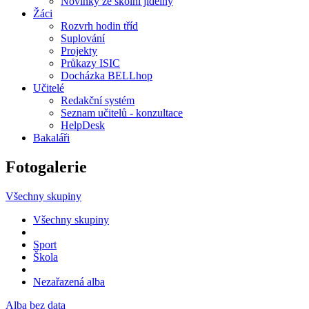
Novinky ze školní jídelny
Žáci
Rozvrh hodin tříd
Suplování
Projekty
Průkazy ISIC
Docházka BELLhop
Učitelé
Redakční systém
Seznam učitelů - konzultace
HelpDesk
Bakaláři
Fotogalerie
Všechny skupiny
Všechny skupiny
Sport
Škola
Nezařazená alba
Alba bez data