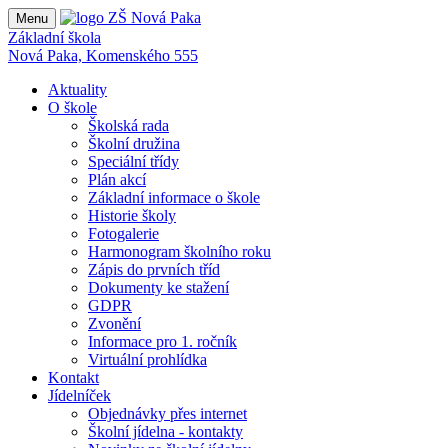
Menu
Základní škola
Nová Paka, Komenského 555
Aktuality
O škole
Školská rada
Školní družina
Speciální třídy
Plán akcí
Základní informace o škole
Historie školy
Fotogalerie
Harmonogram školního roku
Zápis do prvních tříd
Dokumenty ke stažení
GDPR
Zvonění
Informace pro 1. ročník
Virtuální prohlídka
Kontakt
Jídelníček
Objednávky přes internet
Školní jídelna - kontakty