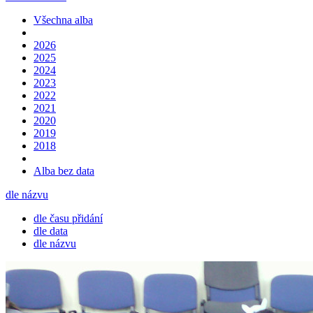
Všechna alba
2026
2025
2024
2023
2022
2021
2020
2019
2018
Alba bez data
dle názvu
dle času přidání
dle data
dle názvu