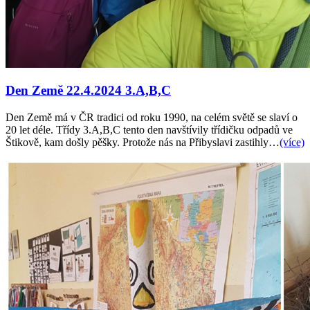
Den Země 22.4.2024 3.A,B,C
Den Země má v ČR tradici od roku 1990, na celém světě se slaví o
20 let déle. Třídy 3.A,B,C tento den navštívily třídičku odpadů ve
Štikově, kam došly pěšky. Protože nás na Přibyslavi zastihly…
(více)