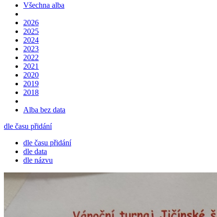
Všechna alba
2026
2025
2024
2023
2022
2021
2020
2019
2018
Alba bez data
dle času přidání
dle času přidání
dle data
dle názvu