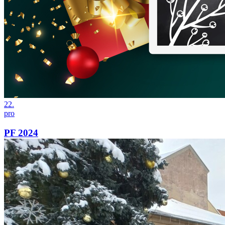
22.
pro
PF 2024