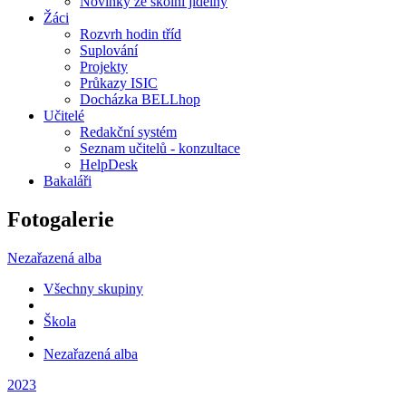
Novinky ze školní jídelny
Žáci
Rozvrh hodin tříd
Suplování
Projekty
Průkazy ISIC
Docházka BELLhop
Učitelé
Redakční systém
Seznam učitelů - konzultace
HelpDesk
Bakaláři
Fotogalerie
Nezařazená alba
Všechny skupiny
Škola
Nezařazená alba
2023