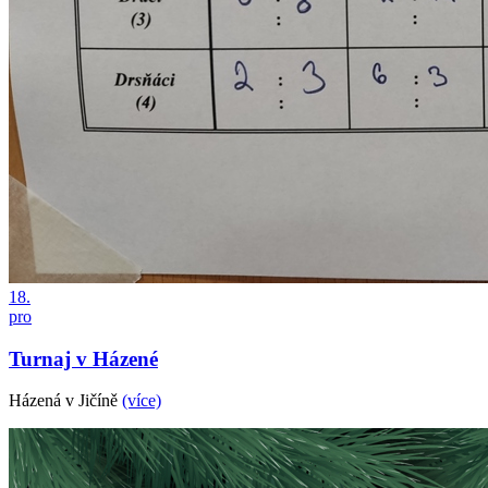
18.
pro
Turnaj v Házené
Házená v Jičíně
(více)