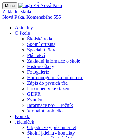
Menu
Základní škola
Nová Paka, Komenského 555
Aktuality
O škole
Školská rada
Školní družina
Speciální třídy
Plán akcí
Základní informace o škole
Historie školy
Fotogalerie
Harmonogram školního roku
Zápis do prvních tříd
Dokumenty ke stažení
GDPR
Zvonění
Informace pro 1. ročník
Virtuální prohlídka
Kontakt
Jídelníček
Objednávky přes internet
Školní jídelna - kontakty