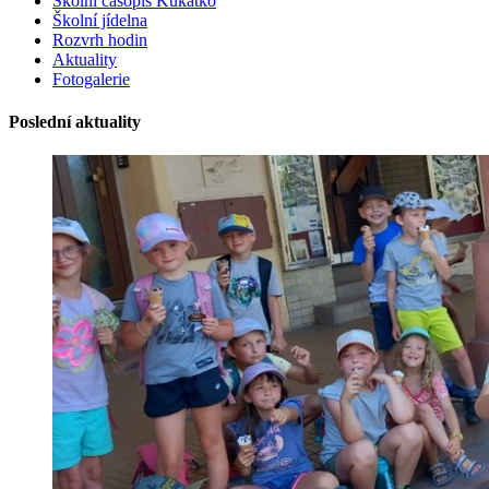
Školní časopis Kukátko
Školní jídelna
Rozvrh hodin
Aktuality
Fotogalerie
Poslední aktuality