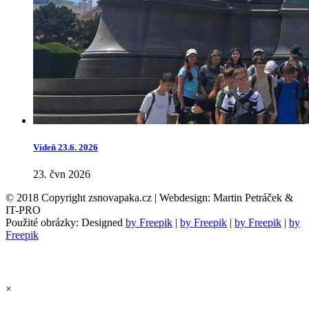
Vídeň 23.6. 2026
23. čvn 2026
© 2018 Copyright zsnovapaka.cz | Webdesign: Martin Petráček &
IT-PRO
Použité obrázky: Designed
by Freepik
|
by Freepik
|
by Freepik
|
by
Freepik
×