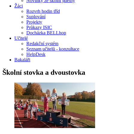
Novinky ze školní jídelny
Žáci
Rozvrh hodin tříd
Suplování
Projekty
Průkazy ISIC
Docházka BELLhop
Učitelé
Redakční systém
Seznam učitelů - konzultace
HelpDesk
Bakaláři
Školní stovka a dvoustovka