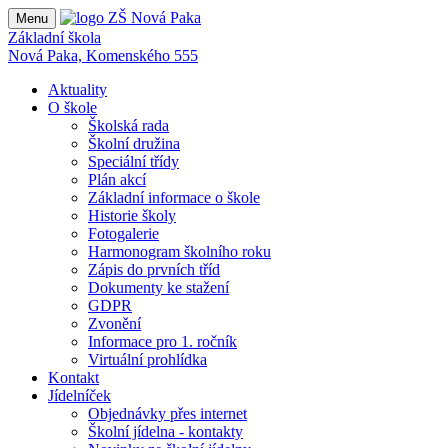
Menu
Základní škola
Nová Paka, Komenského 555
Aktuality
O škole
Školská rada
Školní družina
Speciální třídy
Plán akcí
Základní informace o škole
Historie školy
Fotogalerie
Harmonogram školního roku
Zápis do prvních tříd
Dokumenty ke stažení
GDPR
Zvonění
Informace pro 1. ročník
Virtuální prohlídka
Kontakt
Jídelníček
Objednávky přes internet
Školní jídelna - kontakty