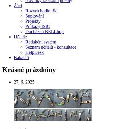
Novinky ze školní jídelny
Žáci
Rozvrh hodin tříd
Suplování
Projekty
Průkazy ISIC
Docházka BELLhop
Učitelé
Redakční systém
Seznam učitelů - konzultace
HelpDesk
Bakaláři
Krásné prázdniny
27. 6. 2025