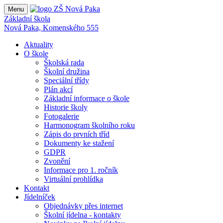
Menu
Základní škola
Nová Paka, Komenského 555
Aktuality
O škole
Školská rada
Školní družina
Speciální třídy
Plán akcí
Základní informace o škole
Historie školy
Fotogalerie
Harmonogram školního roku
Zápis do prvních tříd
Dokumenty ke stažení
GDPR
Zvonění
Informace pro 1. ročník
Virtuální prohlídka
Kontakt
Jídelníček
Objednávky přes internet
Školní jídelna - kontakty