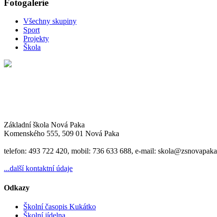
Fotogalerie
Všechny skupiny
Sport
Projekty
Škola
Základní škola Nová Paka
Komenského 555, 509 01 Nová Paka
telefon: 493 722 420, mobil: 736 633 688, e-mail: skola@zsnovapaka
...další kontaktní údaje
Odkazy
Školní časopis Kukátko
Školní jídelna