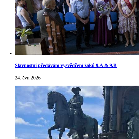
Slavnostní předávání vysvědčení žáků 9.A & 9.B
24. čvn 2026