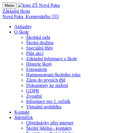
Menu
Základní škola
Nová Paka, Komenského 555
Aktuality
O škole
Školská rada
Školní družina
Speciální třídy
Plán akcí
Základní informace o škole
Historie školy
Fotogalerie
Harmonogram školního roku
Zápis do prvních tříd
Dokumenty ke stažení
GDPR
Zvonění
Informace pro 1. ročník
Virtuální prohlídka
Kontakt
Jídelníček
Objednávky přes internet
Školní jídelna - kontakty