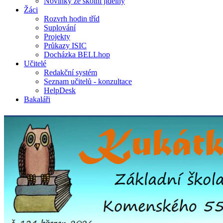
Novinky ze školní jídelny
Žáci
Rozvrh hodin tříd
Suplování
Projekty
Průkazy ISIC
Docházka BELLhop
Učitelé
Redakční systém
Seznam učitelů - konzultace
HelpDesk
Bakaláři