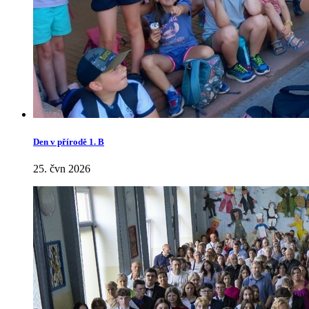
Den v přírodě 1. B
25. čvn 2026