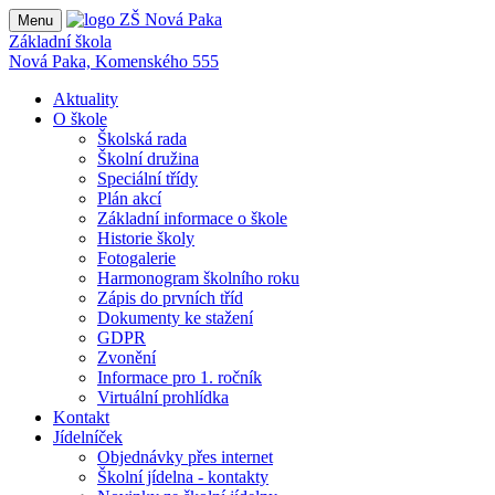
Menu
Základní škola
Nová Paka, Komenského 555
Aktuality
O škole
Školská rada
Školní družina
Speciální třídy
Plán akcí
Základní informace o škole
Historie školy
Fotogalerie
Harmonogram školního roku
Zápis do prvních tříd
Dokumenty ke stažení
GDPR
Zvonění
Informace pro 1. ročník
Virtuální prohlídka
Kontakt
Jídelníček
Objednávky přes internet
Školní jídelna - kontakty