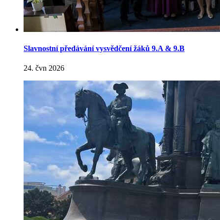
Slavnostní předávání vysvědčení žáků 9.A & 9.B
24. čvn 2026