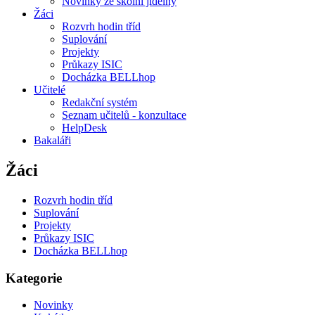
Novinky ze školní jídelny
Žáci
Rozvrh hodin tříd
Suplování
Projekty
Průkazy ISIC
Docházka BELLhop
Učitelé
Redakční systém
Seznam učitelů - konzultace
HelpDesk
Bakaláři
Žáci
Rozvrh hodin tříd
Suplování
Projekty
Průkazy ISIC
Docházka BELLhop
Kategorie
Novinky