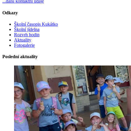
...další kontaktní údaje
Odkazy
Školní časopis Kukátko
Školní jídelna
Rozvrh hodin
Aktuality
Fotogalerie
Poslední aktuality