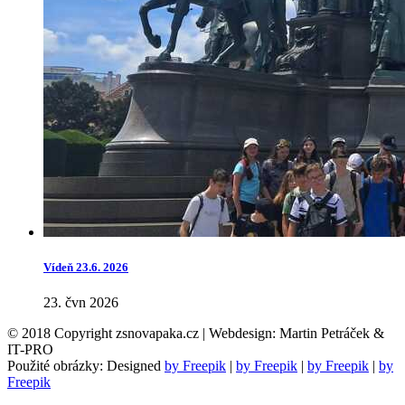
Vídeň 23.6. 2026
23. čvn 2026
© 2018 Copyright zsnovapaka.cz | Webdesign: Martin Petráček &
IT-PRO
Použité obrázky: Designed
by Freepik
|
by Freepik
|
by Freepik
|
by
Freepik