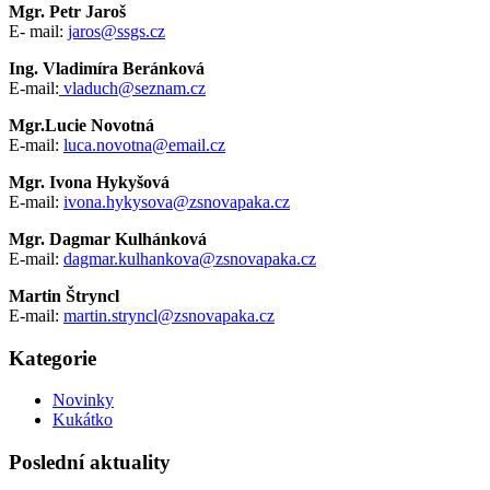
Mgr. Petr Jaroš
E- mail:
jaros@ssgs.cz
Ing. Vladimíra Beránková
E-mail:
vladuch@seznam.cz
Mgr.Lucie Novotná
E-mail:
luca.novotna@email.cz
Mgr. Ivona Hykyšová
E-mail:
ivona.hykysova@zsnovapaka.cz
Mgr. Dagmar Kulhánková
E-mail:
dagmar.kulhankova@zsnovapaka.cz
Martin Štryncl
E-mail:
martin.stryncl@zsnovapaka.cz
Kategorie
Novinky
Kukátko
Poslední aktuality