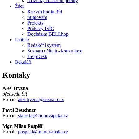
Novinky ze školní jídelny
Žáci
Rozvrh hodin tříd
Suplování
Projekty
Průkazy ISIC
Docházka BELLhop
Učitelé
Redakční systém
Seznam učitelů - konzultace
HelpDesk
Bakaláři
Kontaky
Aleš Tryzna
předseda ŠR
E-mail:
ales.tryzna@seznam.cz
Pavel Bouchner
E-mail:
starosta@munovapaka.cz
Mgr. Milan Pospíšil
E-mail:
pospisil@munovapaka.cz