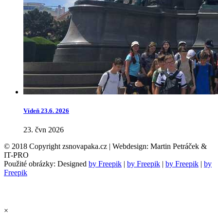
Vídeň 23.6. 2026
23. čvn 2026
© 2018 Copyright zsnovapaka.cz | Webdesign: Martin Petráček &
IT-PRO
Použité obrázky: Designed
by Freepik
|
by Freepik
|
by Freepik
|
by
Freepik
×