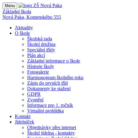
Menu
Základní škola
Nová Paka, Komenského 555
Aktuality
O škole
Školská rada
Školní družina
Speciální třídy
Plán akcí
Základní informace o škole
Historie školy
Fotogalerie
Harmonogram školního roku
Zápis do prvních tříd
Dokumenty ke stažení
GDPR
Zvonění
Informace pro 1. ročník
Virtuální prohlídka
Kontakt
Jídelníček
Objednávky přes internet
Školní jídelna - kontakty