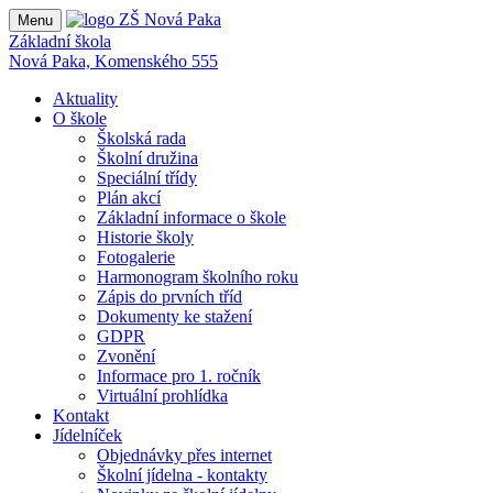
Menu
Základní škola
Nová Paka, Komenského 555
Aktuality
O škole
Školská rada
Školní družina
Speciální třídy
Plán akcí
Základní informace o škole
Historie školy
Fotogalerie
Harmonogram školního roku
Zápis do prvních tříd
Dokumenty ke stažení
GDPR
Zvonění
Informace pro 1. ročník
Virtuální prohlídka
Kontakt
Jídelníček
Objednávky přes internet
Školní jídelna - kontakty