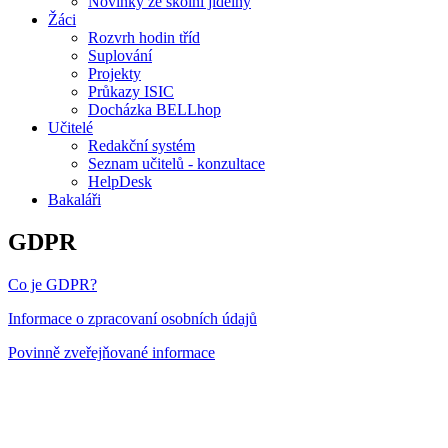
Novinky ze školní jídelny
Žáci
Rozvrh hodin tříd
Suplování
Projekty
Průkazy ISIC
Docházka BELLhop
Učitelé
Redakční systém
Seznam učitelů - konzultace
HelpDesk
Bakaláři
GDPR
Co je GDPR?
Informace o zpracovaní osobních údajů
Povinně zveřejňované informace