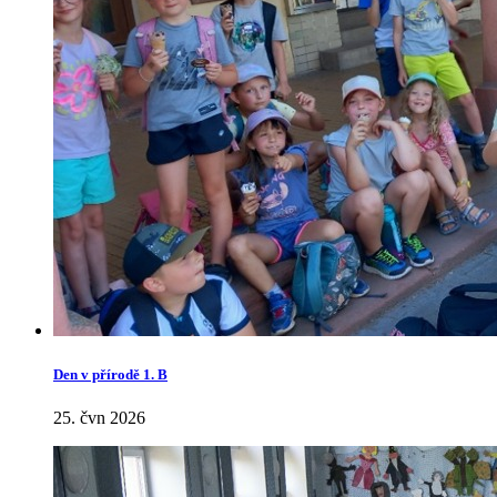
Den v přírodě 1. B
25. čvn 2026