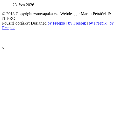
23. čvn 2026
© 2018 Copyright zsnovapaka.cz | Webdesign: Martin Petráček &
IT-PRO
Použité obrázky: Designed
by Freepik
|
by Freepik
|
by Freepik
|
by
Freepik
×