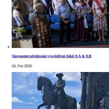
Slavnostní předávání vysvědčení žáků 9.A & 9.B
24. čvn 2026