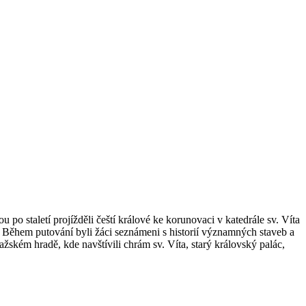
po staletí projížděli čeští králové ke korunovaci v katedrále sv. Víta
 Během putování byli žáci seznámeni s historií významných staveb a
ražském hradě, kde navštívili chrám sv. Víta, starý královský palác,