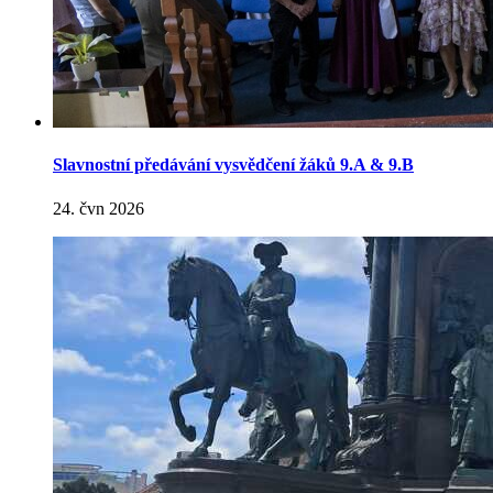
Slavnostní předávání vysvědčení žáků 9.A & 9.B
24. čvn 2026