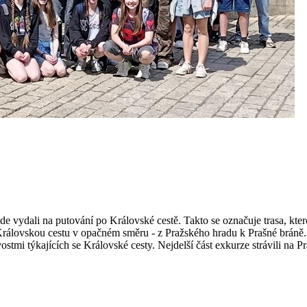
 vydali na putování po Královské cestě. Takto se označuje trasa, kterou 
Královskou cestu v opačném směru - z Pražského hradu k Prašné bráně.
ostmi týkajících se Královské cesty. Nejdelší část exkurze strávili na P