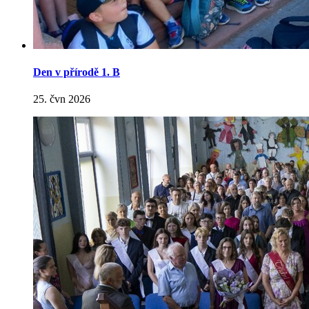
Den v přírodě 1. B
25. čvn 2026