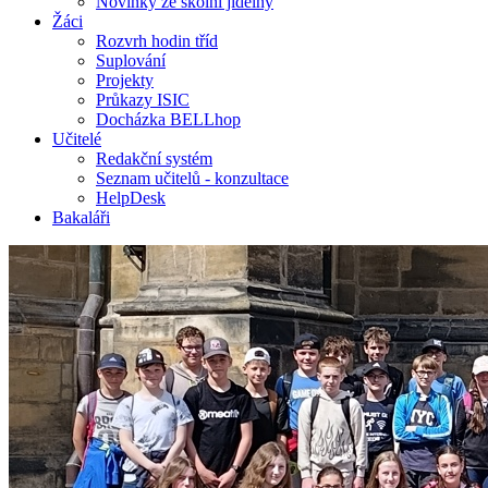
Novinky ze školní jídelny
Žáci
Rozvrh hodin tříd
Suplování
Projekty
Průkazy ISIC
Docházka BELLhop
Učitelé
Redakční systém
Seznam učitelů - konzultace
HelpDesk
Bakaláři