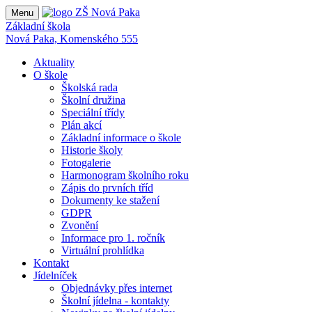
Menu
Základní škola
Nová Paka, Komenského 555
Aktuality
O škole
Školská rada
Školní družina
Speciální třídy
Plán akcí
Základní informace o škole
Historie školy
Fotogalerie
Harmonogram školního roku
Zápis do prvních tříd
Dokumenty ke stažení
GDPR
Zvonění
Informace pro 1. ročník
Virtuální prohlídka
Kontakt
Jídelníček
Objednávky přes internet
Školní jídelna - kontakty