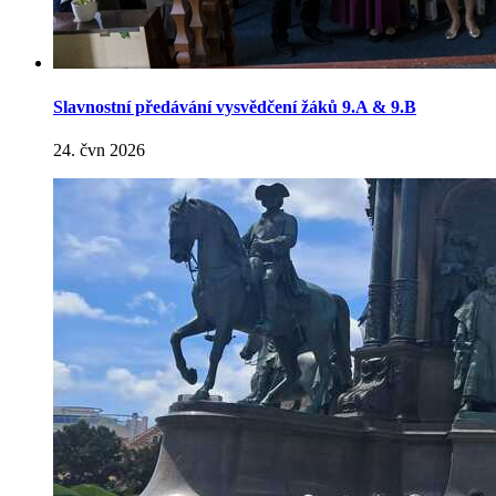
Slavnostní předávání vysvědčení žáků 9.A & 9.B
24. čvn 2026