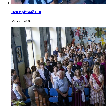
Den v přírodě 1. B
25. čvn 2026