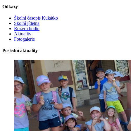
Odkazy
Školní časopis Kukátko
Školní jídelna
Rozvrh hodin
Aktuality
Fotogalerie
Poslední aktuality