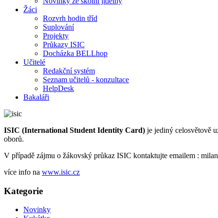
Novinky ze školní jídelny
Žáci
Rozvrh hodin tříd
Suplování
Projekty
Průkazy ISIC
Docházka BELLhop
Učitelé
Redakční systém
Seznam učitelů - konzultace
HelpDesk
Bakaláři
ISIC (International Student Identity Card)
je jediný celosvětově u
oborů.
V případě zájmu o žákovský průkaz ISIC kontaktujte emailem : milan
více info na
www.isic.cz
Kategorie
Novinky