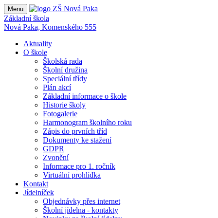
Menu
Základní škola
Nová Paka, Komenského 555
Aktuality
O škole
Školská rada
Školní družina
Speciální třídy
Plán akcí
Základní informace o škole
Historie školy
Fotogalerie
Harmonogram školního roku
Zápis do prvních tříd
Dokumenty ke stažení
GDPR
Zvonění
Informace pro 1. ročník
Virtuální prohlídka
Kontakt
Jídelníček
Objednávky přes internet
Školní jídelna - kontakty