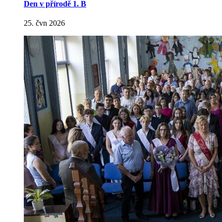
Den v přírodě 1. B
25. čvn 2026