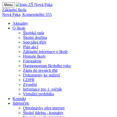
Menu
Základní škola
Nová Paka, Komenského 555
Aktuality
O škole
Školská rada
Školní družina
Speciální třídy
Plán akcí
Základní informace o škole
Historie školy
Fotogalerie
Harmonogram školního roku
Zápis do prvních tříd
Dokumenty ke stažení
GDPR
Zvonění
Informace pro 1. ročník
Virtuální prohlídka
Kontakt
Jídelníček
Objednávky přes internet
Školní jídelna - kontakty