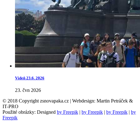
Vídeň 23.6. 2026
23. čvn 2026
© 2018 Copyright zsnovapaka.cz | Webdesign: Martin Petráček &
IT-PRO
Použité obrázky: Designed
by Freepik
|
by Freepik
|
by Freepik
|
by
Freepik