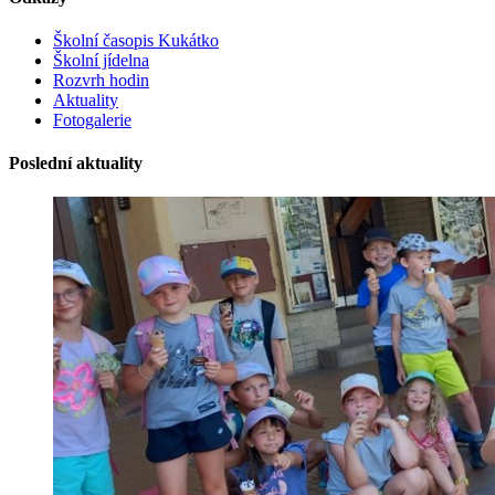
Školní časopis Kukátko
Školní jídelna
Rozvrh hodin
Aktuality
Fotogalerie
Poslední aktuality