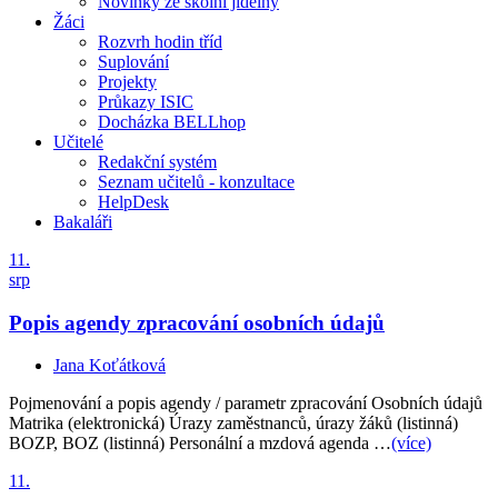
Novinky ze školní jídelny
Žáci
Rozvrh hodin tříd
Suplování
Projekty
Průkazy ISIC
Docházka BELLhop
Učitelé
Redakční systém
Seznam učitelů - konzultace
HelpDesk
Bakaláři
11.
srp
Popis agendy zpracování osobních údajů
Jana Koťátková
Pojmenování a popis agendy / parametr zpracování Osobních údajů
Matrika (elektronická) Úrazy zaměstnanců, úrazy žáků (listinná)
BOZP, BOZ (listinná) Personální a mzdová agenda …
(více)
11.