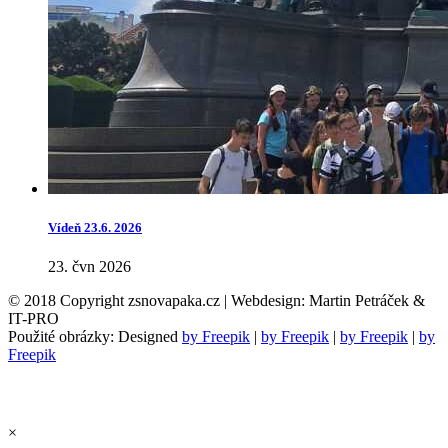
Vídeň 23.6. 2026
23. čvn 2026
© 2018 Copyright zsnovapaka.cz | Webdesign: Martin Petráček &
IT-PRO
Použité obrázky: Designed
by Freepik
|
by Freepik
|
by Freepik
|
by
Freepik
×