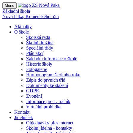
Menu
Základní škola
Nová Paka, Komenského 555
Aktuality
O škole
Školská rada
Školní družina
Speciální třídy
Plán akcí
Základní informace o škole
Historie školy
Fotogalerie
Harmonogram školního roku
Zápis do prvních tříd
Dokumenty ke stažení
GDPR
Zvonění
Informace pro 1. ročník
Virtuální prohlídka
Kontakt
Jídelníček
Objednávky přes internet
Školní jídelna - kontakty