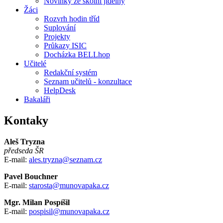
Novinky ze školní jídelny
Žáci
Rozvrh hodin tříd
Suplování
Projekty
Průkazy ISIC
Docházka BELLhop
Učitelé
Redakční systém
Seznam učitelů - konzultace
HelpDesk
Bakaláři
Kontaky
Aleš Tryzna
předseda ŠR
E-mail:
ales.tryzna@seznam.cz
Pavel Bouchner
E-mail:
starosta@munovapaka.cz
Mgr. Milan Pospíšil
E-mail:
pospisil@munovapaka.cz