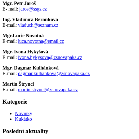
Mgr. Petr Jaroš
E- mail:
jaros@ssgs.cz
Ing. Vladimíra Beránková
E-mail:
vladuch@seznam.cz
Mgr.Lucie Novotná
E-mail:
luca.novotna@email.cz
Mgr. Ivona Hykyšová
E-mail:
ivona.hykysova@zsnovapaka.cz
Mgr. Dagmar Kulhánková
E-mail:
dagmar.kulhankova@zsnovapaka.cz
Martin Štryncl
E-mail:
martin.stryncl@zsnovapaka.cz
Kategorie
Novinky
Kukátko
Poslední aktuality