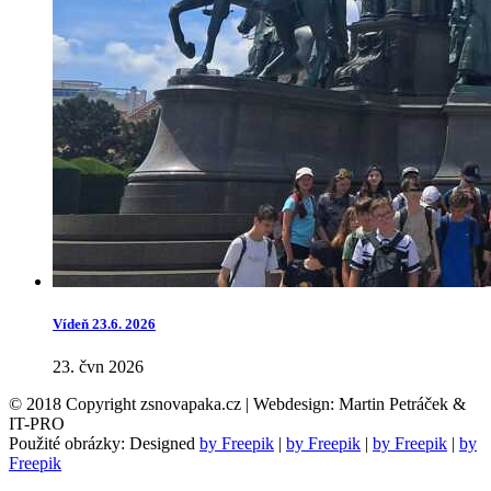
Vídeň 23.6. 2026
23. čvn 2026
© 2018 Copyright zsnovapaka.cz | Webdesign: Martin Petráček &
IT-PRO
Použité obrázky: Designed
by Freepik
|
by Freepik
|
by Freepik
|
by
Freepik