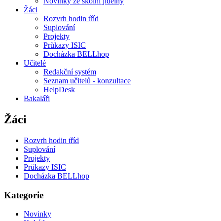
Novinky ze školní jídelny
Žáci
Rozvrh hodin tříd
Suplování
Projekty
Průkazy ISIC
Docházka BELLhop
Učitelé
Redakční systém
Seznam učitelů - konzultace
HelpDesk
Bakaláři
Žáci
Rozvrh hodin tříd
Suplování
Projekty
Průkazy ISIC
Docházka BELLhop
Kategorie
Novinky