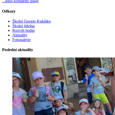
...další kontaktní údaje
Odkazy
Školní časopis Kukátko
Školní jídelna
Rozvrh hodin
Aktuality
Fotogalerie
Poslední aktuality