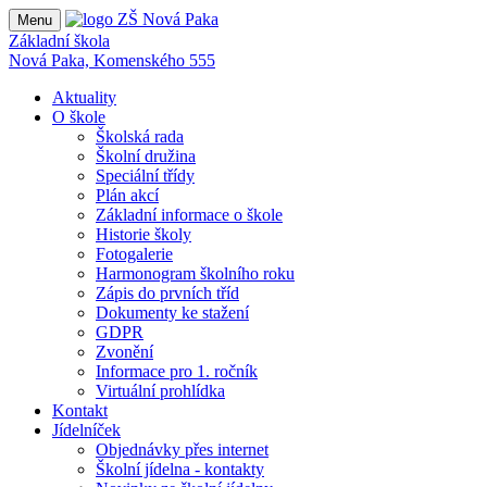
Menu
Základní škola
Nová Paka, Komenského 555
Aktuality
O škole
Školská rada
Školní družina
Speciální třídy
Plán akcí
Základní informace o škole
Historie školy
Fotogalerie
Harmonogram školního roku
Zápis do prvních tříd
Dokumenty ke stažení
GDPR
Zvonění
Informace pro 1. ročník
Virtuální prohlídka
Kontakt
Jídelníček
Objednávky přes internet
Školní jídelna - kontakty