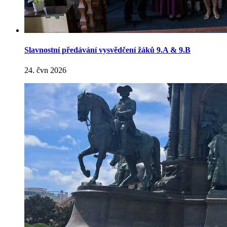
Slavnostní předávání vysvědčení žáků 9.A & 9.B
24. čvn 2026