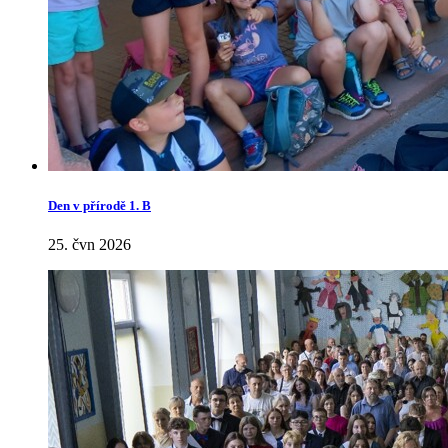
Den v přírodě 1. B
25. čvn 2026