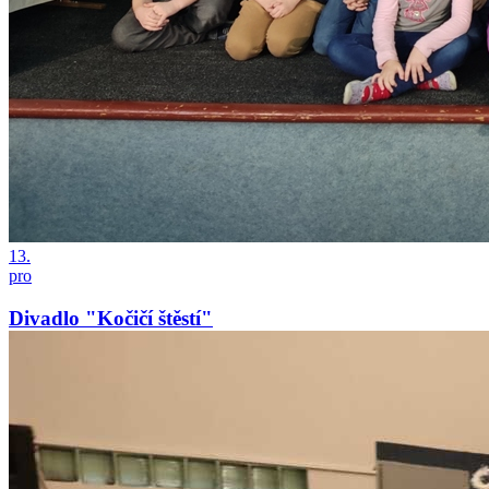
13.
pro
Divadlo "Kočičí štěstí"