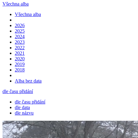
Všechna alba
Všechna alba
2026
2025
2024
2023
2022
2021
2020
2019
2018
Alba bez data
dle času přidání
dle času přidání
dle data
dle názvu