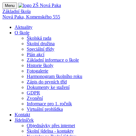
Menu
Základní škola
Nová Paka, Komenského 555
Aktuality
O škole
Školská rada
Školní družina
Speciální třídy
Plán akcí
Základní informace o škole
Historie školy
Fotogalerie
Harmonogram školního roku
Zápis do prvních tříd
Dokumenty ke stažení
GDPR
Zvonění
Informace pro 1. ročník
Virtuální prohlídka
Kontakt
Jídelníček
Objednávky přes internet
Školní jídelna - kontakty