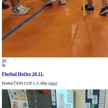
20.
lis
Florbal Hořice 20.11.
Florbal ČEPS CUP 1.-5. třídy
(více)