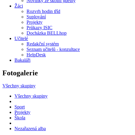
Novinky ze školní jídelny
Žáci
Rozvrh hodin tříd
Suplování
Projekty
Průkazy ISIC
Docházka BELLhop
Učitelé
Redakční systém
Seznam učitelů - konzultace
HelpDesk
Bakaláři
Fotogalerie
Všechny skupiny
Všechny skupiny
Sport
Projekty
Škola
Nezařazená alba