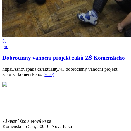
8.
pro
Dobročinný vánoční projekt žáků ZŠ Komenského
https://zsnovapaka.cz/aktuality/41-dobrocinny-vanocni-projekt-
zaku-zs-komenskeho/
(více)
Základní škola Nová Paka
Komenského 555, 509 01 Nová Paka