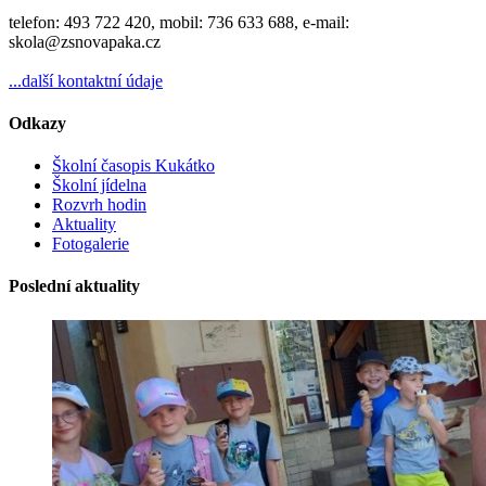
telefon: 493 722 420, mobil: 736 633 688, e-mail:
skola@zsnovapaka.cz
...další kontaktní údaje
Odkazy
Školní časopis Kukátko
Školní jídelna
Rozvrh hodin
Aktuality
Fotogalerie
Poslední aktuality