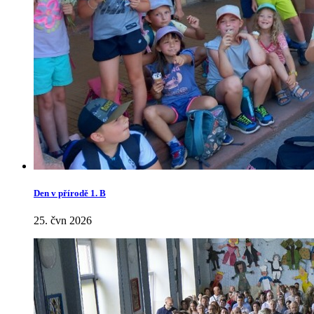
Den v přírodě 1. B
25. čvn 2026