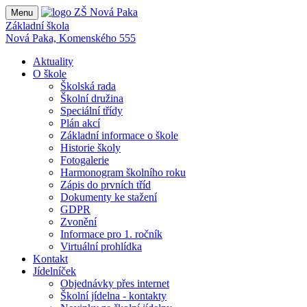
Menu
Základní škola
Nová Paka, Komenského 555
Aktuality
O škole
Školská rada
Školní družina
Speciální třídy
Plán akcí
Základní informace o škole
Historie školy
Fotogalerie
Harmonogram školního roku
Zápis do prvních tříd
Dokumenty ke stažení
GDPR
Zvonění
Informace pro 1. ročník
Virtuální prohlídka
Kontakt
Jídelníček
Objednávky přes internet
Školní jídelna - kontakty