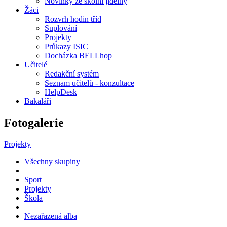
Novinky ze školní jídelny
Žáci
Rozvrh hodin tříd
Suplování
Projekty
Průkazy ISIC
Docházka BELLhop
Učitelé
Redakční systém
Seznam učitelů - konzultace
HelpDesk
Bakaláři
Fotogalerie
Projekty
Všechny skupiny
Sport
Projekty
Škola
Nezařazená alba