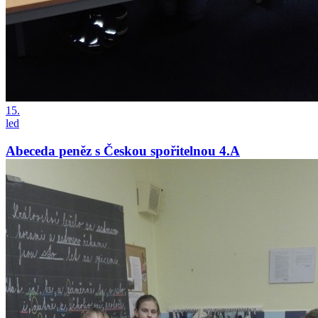
15.
led
Abeceda peněz s Českou spořitelnou 4.A