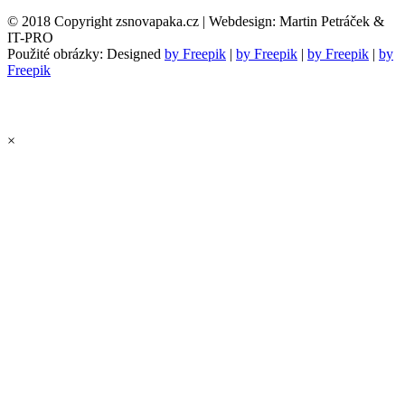
© 2018 Copyright zsnovapaka.cz | Webdesign: Martin Petráček &
IT-PRO
Použité obrázky: Designed
by Freepik
|
by Freepik
|
by Freepik
|
by
Freepik
×