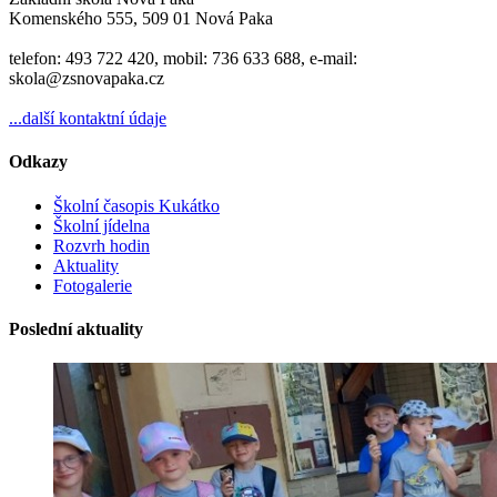
Komenského 555, 509 01 Nová Paka
telefon: 493 722 420, mobil: 736 633 688, e-mail:
skola@zsnovapaka.cz
...další kontaktní údaje
Odkazy
Školní časopis Kukátko
Školní jídelna
Rozvrh hodin
Aktuality
Fotogalerie
Poslední aktuality