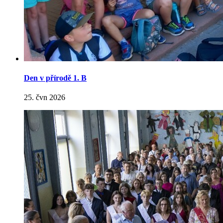
Den v přírodě 1. B
25. čvn 2026