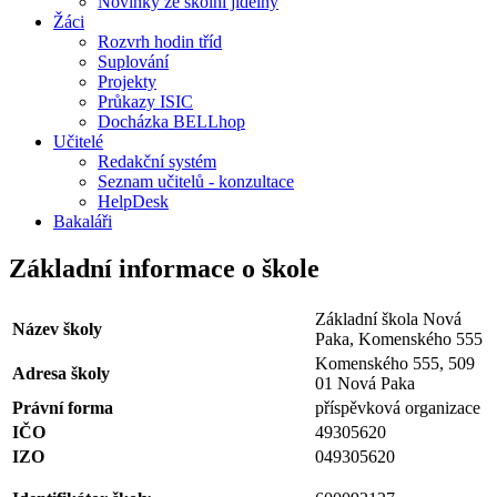
Novinky ze školní jídelny
Žáci
Rozvrh hodin tříd
Suplování
Projekty
Průkazy ISIC
Docházka BELLhop
Učitelé
Redakční systém
Seznam učitelů - konzultace
HelpDesk
Bakaláři
Základní informace o škole
Základní škola Nová
Název školy
Paka, Komenského 555
Komenského 555, 509
Adresa školy
01 Nová Paka
Právní forma
příspěvková organizace
IČO
49305620
IZO
049305620