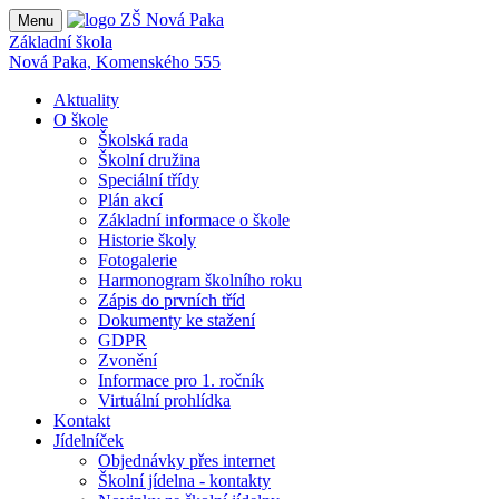
Menu
Základní škola
Nová Paka, Komenského 555
Aktuality
O škole
Školská rada
Školní družina
Speciální třídy
Plán akcí
Základní informace o škole
Historie školy
Fotogalerie
Harmonogram školního roku
Zápis do prvních tříd
Dokumenty ke stažení
GDPR
Zvonění
Informace pro 1. ročník
Virtuální prohlídka
Kontakt
Jídelníček
Objednávky přes internet
Školní jídelna - kontakty