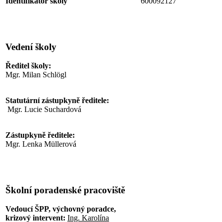
Identifikátor školy
600092127
Vedení školy
Ředitel školy:
Mgr. Milan Schlögl
Statutární zástupkyně ředitele:
Mgr. Lucie Suchardová
Zástupkyně ředitele:
Mgr. Lenka Müllerová
Školní poradenské pracoviště
Vedoucí ŠPP, výchovný poradce,
krizový intervent:
Ing. Karolína