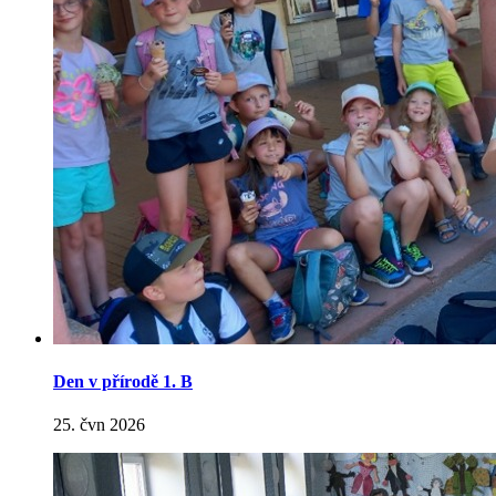
Den v přírodě 1. B
25. čvn 2026