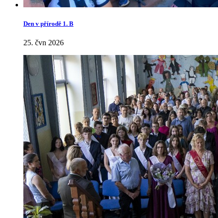
Den v přírodě 1. B
25. čvn 2026