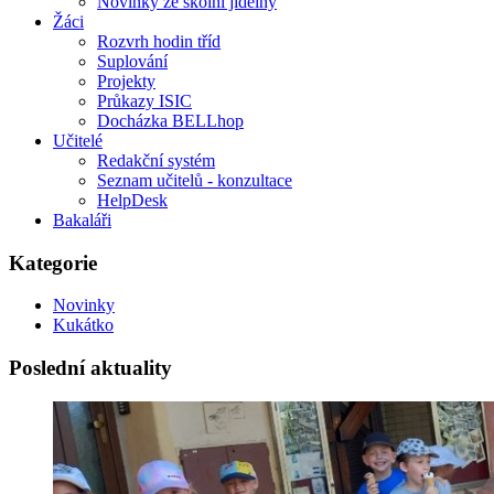
Novinky ze školní jídelny
Žáci
Rozvrh hodin tříd
Suplování
Projekty
Průkazy ISIC
Docházka BELLhop
Učitelé
Redakční systém
Seznam učitelů - konzultace
HelpDesk
Bakaláři
Kategorie
Novinky
Kukátko
Poslední aktuality