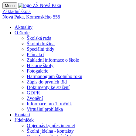
Menu
Základní škola
Nová Paka, Komenského 555
Aktuality
O škole
Školská rada
Školní družina
Speciální třídy
Plán akcí
Základní informace o škole
Historie školy
Fotogalerie
Harmonogram školního roku
Zápis do prvních tříd
Dokumenty ke stažení
GDPR
Zvonění
Informace pro 1. ročník
Virtuální prohlídka
Kontakt
Jídelníček
Objednávky přes internet
Školní jídelna - kontakty