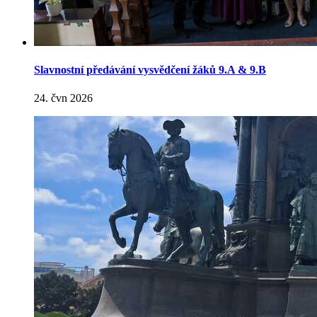
Slavnostní předávání vysvědčení žáků 9.A & 9.B
24. čvn 2026