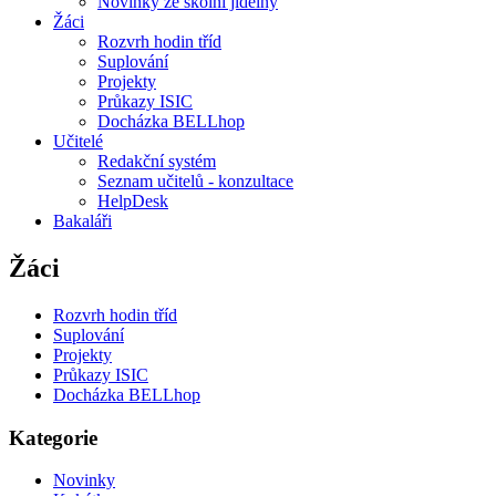
Novinky ze školní jídelny
Žáci
Rozvrh hodin tříd
Suplování
Projekty
Průkazy ISIC
Docházka BELLhop
Učitelé
Redakční systém
Seznam učitelů - konzultace
HelpDesk
Bakaláři
Žáci
Rozvrh hodin tříd
Suplování
Projekty
Průkazy ISIC
Docházka BELLhop
Kategorie
Novinky