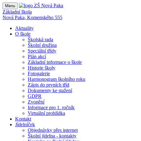
Menu
Základní škola
Nová Paka, Komenského 555
Aktuality
O škole
Školská rada
Školní družina
Speciální třídy
Plán akcí
Základní informace o škole
Historie školy
Fotogalerie
Harmonogram školního roku
Zápis do prvních tříd
Dokumenty ke stažení
GDPR
Zvonění
Informace pro 1. ročník
Virtuální prohlídka
Kontakt
Jídelníček
Objednávky přes internet
Školní jídelna - kontakty