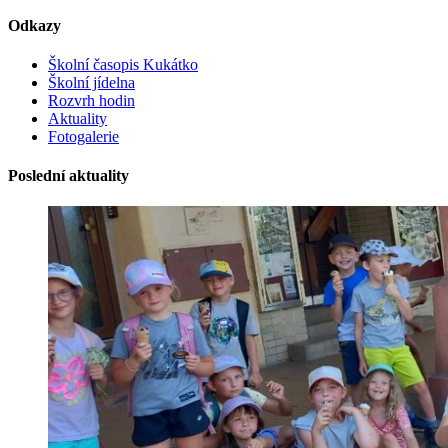
Odkazy
Školní časopis Kukátko
Školní jídelna
Rozvrh hodin
Aktuality
Fotogalerie
Poslední aktuality