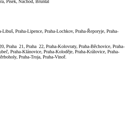
ra, Písek, Náchod, Bruntál
aha-Libuš, Praha-Lipence, Praha-Lochkov, Praha-Řeporyje, Praha-
 20, Praha 21, Praha 22, Praha-Kolovraty, Praha-Běchovice, Praha-
beč, Praha-Klánovice, Praha-Koloděje, Praha-Královice, Praha-
ěrboholy, Praha-Troja, Praha-Vinoř.