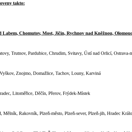
noveny takto:
 nad Labem, Chomutov, Most, Jičín, Rychnov nad Kněžnou, Olomou
y, Trutnov, Pardubice, Chrudim, Svitavy, Ústí nad Orlicí, Ostrava-m
, Vyškov, Znojmo, Domažlice, Tachov, Louny, Karviná
adec, Litoměřice, Děčín, Přerov, Frýdek-Místek
, Mělník, Rakovník, Plzeň-město, Plzeň-sever, Plzeň-jih, Hradec Králo