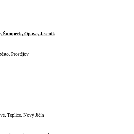
c, Šumperk, Opava, Jeseník
ěsto, Prostějov
vé, Teplice, Nový Jičín