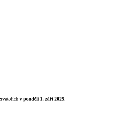
ervatořích
v pondělí
1. září 2025
.