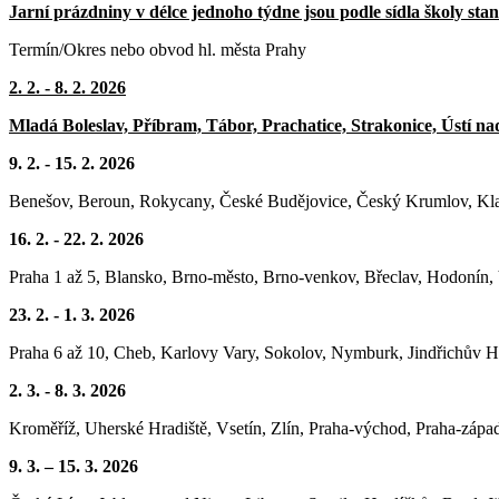
Jarní prázdniny v délce jednoho týdne jsou podle sídla školy sta
Termín/Okres nebo obvod hl. města Prahy
2. 2. - 8. 2. 2026
Mladá Boleslav, Příbram, Tábor, Prachatice, Strakonice, Ústí
9. 2. - 15. 2. 2026
Benešov, Beroun, Rokycany, České Budějovice, Český Krumlov, Klatov
16. 2. - 22. 2. 2026
Praha 1 až 5, Blansko, Brno-město, Brno-venkov, Břeclav, Hodonín
23. 2. - 1. 3. 2026
Praha 6 až 10, Cheb, Karlovy Vary, Sokolov, Nymburk, Jindřichův Hr
2. 3. - 8. 3. 2026
Kroměříž, Uherské Hradiště, Vsetín, Zlín, Praha-východ, Praha-západ
9. 3. – 15. 3. 2026