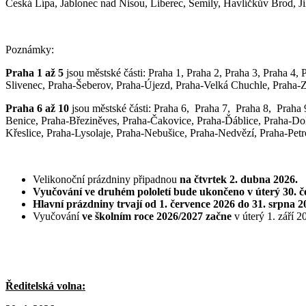
Česká Lípa, Jablonec nad Nisou, Liberec, Semily, Havlíčkův Brod, J
Poznámky:
Praha 1 až 5
jsou městské části: Praha 1, Praha 2, Praha 3, Praha 4
Slivenec, Praha-Šeberov, Praha-Újezd, Praha-Velká Chuchle, Praha-Zb
Praha 6 až 10
jsou městské části: Praha 6, Praha 7, Praha 8, Praha
Benice, Praha-Březiněves, Praha-Čakovice, Praha-Ďáblice, Praha-Do
Křeslice, Praha-Lysolaje, Praha-Nebušice, Praha-Nedvězí, Praha-Petr
Velikonoční prázdniny
připadnou
na čtvrtek 2. dubna 2026.
Vyučování ve druhém pololetí bude ukončeno
v úterý 30. 
Hlavní prázdniny trvají od 1. července 2026 do 31. srpna 2
Vyučování
ve školním roce 2026/2027 začne
v úterý 1. září 2
Ředitelská volna: