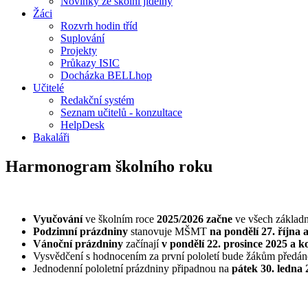
Novinky ze školní jídelny
Žáci
Rozvrh hodin tříd
Suplování
Projekty
Průkazy ISIC
Docházka BELLhop
Učitelé
Redakční systém
Seznam učitelů - konzultace
HelpDesk
Bakaláři
Harmonogram školního roku
Vyučování
ve školním roce
2025/2026 začne
ve všech základn
Podzimní prázdniny
stanovuje MŠMT
na pondělí 27. října a
Vánoční prázdniny
začínají
v pondělí 22. prosince 2025 a k
Vysvědčení s hodnocením za první pololetí bude žákům předá
Jednodenní pololetní prázdniny připadnou na
pátek 30. ledna