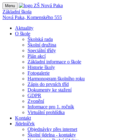
Menu
Základní škola
Nová Paka, Komenského 555
Aktuality
O škole
Školská rada
Školní družina
Speciální třídy
Plán akcí
Základní informace o škole
Historie školy
Fotogalerie
Harmonogram školního roku
Zápis do prvních tříd
Dokumenty ke stažení
GDPR
Zvonění
Informace pro 1. ročník
Virtuální prohlídka
Kontakt
Jídelníček
Objednávky přes internet
Školní jídelna - kontakty