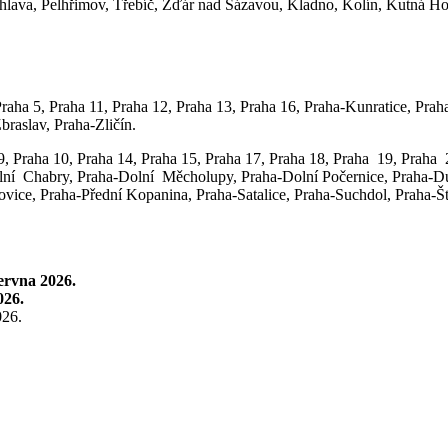
ihlava, Pelhřimov, Třebíč, Žďár nad Sázavou, Kladno, Kolín, Kutná Ho
, Praha 5, Praha 11, Praha 12, Praha 13, Praha 16, Praha-Kunratice, Pr
raslav, Praha-Zličín.
 9, Praha 10, Praha 14, Praha 15, Praha 17, Praha 18, Praha 19, Praha
lní Chabry, Praha-Dolní Měcholupy, Praha-Dolní Počernice, Praha-Du
ovice, Praha-Přední Kopanina, Praha-Satalice, Praha-Suchdol, Praha-Št
června 2026.
026.
026.