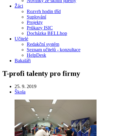
Novinky ze školní jídelny
Žáci
Rozvrh hodin tříd
Suplování
Projekty
Průkazy ISIC
Docházka BELLhop
Učitelé
Redakční systém
Seznam učitelů - konzultace
HelpDesk
Bakaláři
T-profi talenty pro firmy
25. 9. 2019
Škola