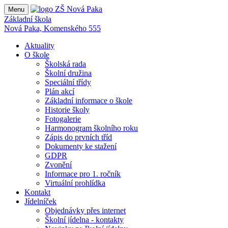
Menu
Základní škola
Nová Paka, Komenského 555
Aktuality
O škole
Školská rada
Školní družina
Speciální třídy
Plán akcí
Základní informace o škole
Historie školy
Fotogalerie
Harmonogram školního roku
Zápis do prvních tříd
Dokumenty ke stažení
GDPR
Zvonění
Informace pro 1. ročník
Virtuální prohlídka
Kontakt
Jídelníček
Objednávky přes internet
Školní jídelna - kontakty