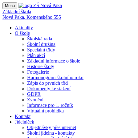
Menu
Základní škola
Nová Paka, Komenského 555
Aktuality
O škole
Školská rada
Školní družina
Speciální třídy
Plán akcí
Základní informace o škole
Historie školy
Fotogalerie
Harmonogram školního roku
Zápis do prvních tříd
Dokumenty ke stažení
GDPR
Zvonění
Informace pro 1. ročník
Virtuální prohlídka
Kontakt
Jídelníček
Objednávky přes internet
Školní jídelna - kontakty