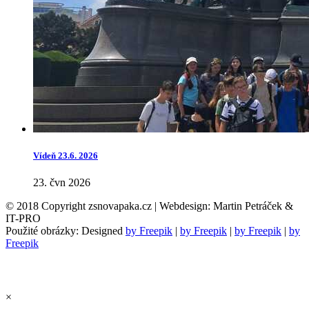
Vídeň 23.6. 2026
23. čvn 2026
© 2018 Copyright zsnovapaka.cz | Webdesign: Martin Petráček &
IT-PRO
Použité obrázky: Designed
by Freepik
|
by Freepik
|
by Freepik
|
by
Freepik
×