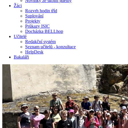
Novinky ze školní jídelny
Žáci
Rozvrh hodin tříd
Suplování
Projekty
Průkazy ISIC
Docházka BELLhop
Učitelé
Redakční systém
Seznam učitelů - konzultace
HelpDesk
Bakaláři