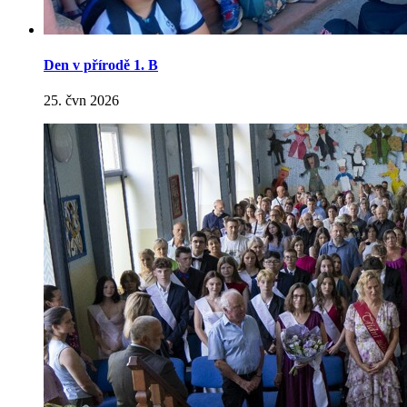
Den v přírodě 1. B
25. čvn 2026