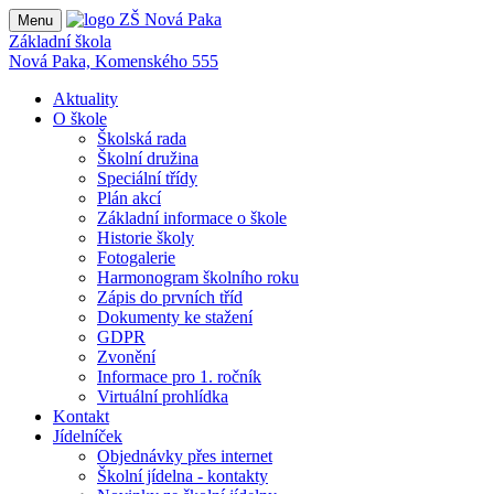
Menu
Základní škola
Nová Paka, Komenského 555
Aktuality
O škole
Školská rada
Školní družina
Speciální třídy
Plán akcí
Základní informace o škole
Historie školy
Fotogalerie
Harmonogram školního roku
Zápis do prvních tříd
Dokumenty ke stažení
GDPR
Zvonění
Informace pro 1. ročník
Virtuální prohlídka
Kontakt
Jídelníček
Objednávky přes internet
Školní jídelna - kontakty