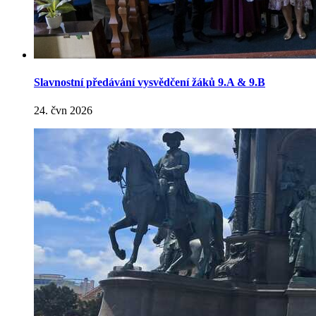
Slavnostní předávání vysvědčení žáků 9.A & 9.B
24. čvn 2026