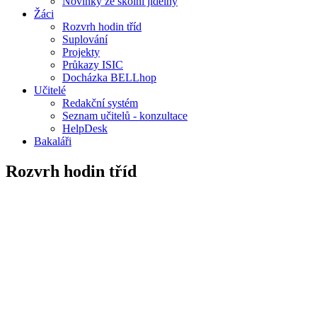
Novinky ze školní jídelny
Žáci
Rozvrh hodin tříd
Suplování
Projekty
Průkazy ISIC
Docházka BELLhop
Učitelé
Redakční systém
Seznam učitelů - konzultace
HelpDesk
Bakaláři
Rozvrh hodin tříd