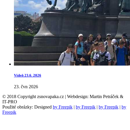
Vídeň 23.6. 2026
23. čvn 2026
© 2018 Copyright zsnovapaka.cz | Webdesign: Martin Petráček &
IT-PRO
Použité obrázky: Designed
by Freepik
|
by Freepik
|
by Freepik
|
by
Freepik