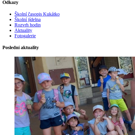
Odkazy
Školní časopis Kukátko
Školní jídelna
Rozvrh hodin
Aktuality
Fotogalerie
Poslední aktuality