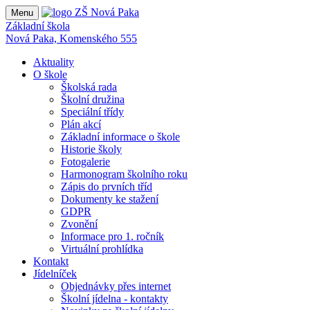
Menu
Základní škola
Nová Paka, Komenského 555
Aktuality
O škole
Školská rada
Školní družina
Speciální třídy
Plán akcí
Základní informace o škole
Historie školy
Fotogalerie
Harmonogram školního roku
Zápis do prvních tříd
Dokumenty ke stažení
GDPR
Zvonění
Informace pro 1. ročník
Virtuální prohlídka
Kontakt
Jídelníček
Objednávky přes internet
Školní jídelna - kontakty