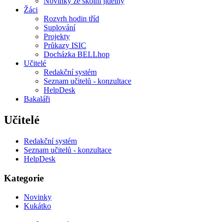
Novinky ze školní jídelny
Žáci
Rozvrh hodin tříd
Suplování
Projekty
Průkazy ISIC
Docházka BELLhop
Učitelé
Redakční systém
Seznam učitelů - konzultace
HelpDesk
Bakaláři
Učitelé
Redakční systém
Seznam učitelů - konzultace
HelpDesk
Kategorie
Novinky
Kukátko