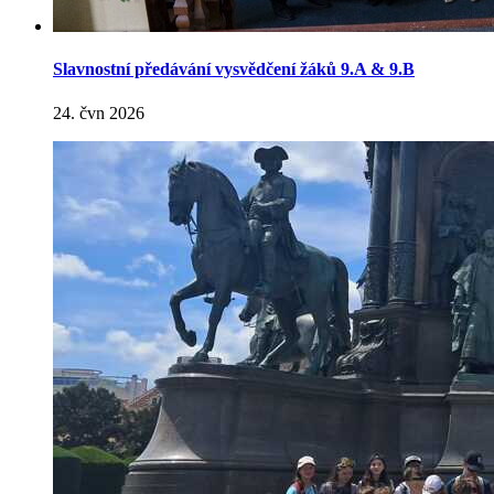
Slavnostní předávání vysvědčení žáků 9.A & 9.B
24. čvn 2026