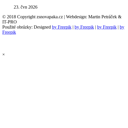
23. čvn 2026
© 2018 Copyright zsnovapaka.cz | Webdesign: Martin Petráček &
IT-PRO
Použité obrázky: Designed
by Freepik
|
by Freepik
|
by Freepik
|
by
Freepik
×