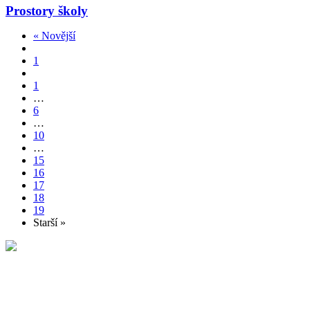
Prostory školy
« Novější
1
1
…
6
…
10
…
15
16
17
18
19
Starší »