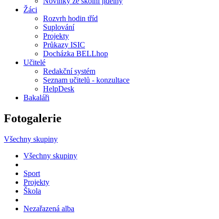
Novinky ze školní jídelny
Žáci
Rozvrh hodin tříd
Suplování
Projekty
Průkazy ISIC
Docházka BELLhop
Učitelé
Redakční systém
Seznam učitelů - konzultace
HelpDesk
Bakaláři
Fotogalerie
Všechny skupiny
Všechny skupiny
Sport
Projekty
Škola
Nezařazená alba