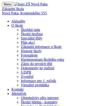
Menu
Základní škola
Nová Paka, Komenského 555
Aktuality
O škole
Školská rada
Školní družina
Speciální třídy
Plán akcí
Základní informace o škole
Historie školy
Fotogalerie
Harmonogram školního roku
Zápis do prvních tříd
Dokumenty ke stažení
GDPR
Zvonění
Informace pro 1. ročník
Virtuální prohlídka
Kontakt
Jídelníček
Objednávky přes internet
Školní jídelna - kontakty