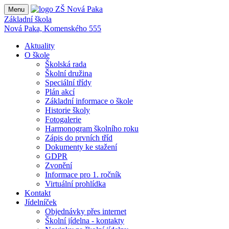
Menu
Základní škola
Nová Paka, Komenského 555
Aktuality
O škole
Školská rada
Školní družina
Speciální třídy
Plán akcí
Základní informace o škole
Historie školy
Fotogalerie
Harmonogram školního roku
Zápis do prvních tříd
Dokumenty ke stažení
GDPR
Zvonění
Informace pro 1. ročník
Virtuální prohlídka
Kontakt
Jídelníček
Objednávky přes internet
Školní jídelna - kontakty