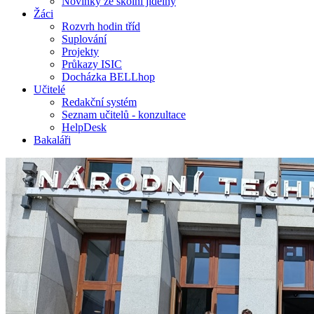
Novinky ze školní jídelny
Žáci
Rozvrh hodin tříd
Suplování
Projekty
Průkazy ISIC
Docházka BELLhop
Učitelé
Redakční systém
Seznam učitelů - konzultace
HelpDesk
Bakaláři