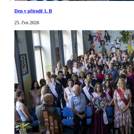
Den v přírodě 1. B
25. čvn 2026