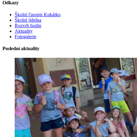
Odkazy
Školní časopis Kukátko
Školní jídelna
Rozvrh hodin
Aktuality
Fotogalerie
Poslední aktuality