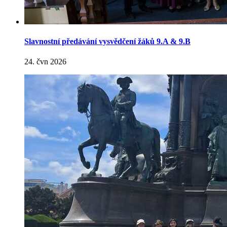
Slavnostní předávání vysvědčení žáků 9.A & 9.B
24. čvn 2026