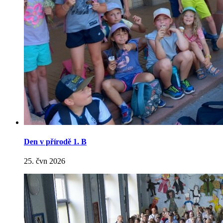
Den v přírodě 1. B
25. čvn 2026