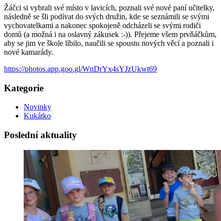
Žáčci si vybrali své místo v lavicích, poznali své nové paní učitelky,
následně se šli podívat do svých družin, kde se seznámili se svými
vychovatelkami a nakonec spokojeně odcházeli se svými rodiči
domů (a možná i na oslavný zákusek :-)). Přejeme všem prvňáčkům,
aby se jim ve škole líbilo, naučili se spoustu nových věcí a poznali i
nové kamarády.
https://photos.app.goo.gl/WnDrYx4sYJzUkwt69
Kategorie
Novinky
Kukátko
Poslední aktuality