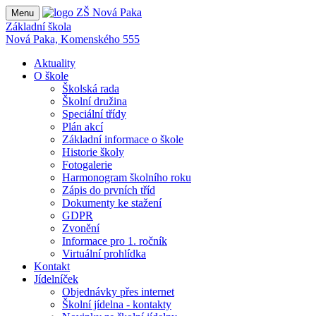
Menu
Základní škola
Nová Paka, Komenského 555
Aktuality
O škole
Školská rada
Školní družina
Speciální třídy
Plán akcí
Základní informace o škole
Historie školy
Fotogalerie
Harmonogram školního roku
Zápis do prvních tříd
Dokumenty ke stažení
GDPR
Zvonění
Informace pro 1. ročník
Virtuální prohlídka
Kontakt
Jídelníček
Objednávky přes internet
Školní jídelna - kontakty