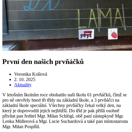
První den našich prvňáčků
Veronika Králová
2. 10. 2025
Aktuality
V letošním školním roce obohatilo naši školu 61 prvňáčků, čímž se
pro ně otevřely hned tři třídy na základní škole, a 3 prvňáčci na
základní škole speciální. Všechny prvňáčky čekal velký den, na
který je doprovodili jejich nejbližší. Do tříd je pak přišli osobně
přivítat pan ředitel Mgr. Milan Schlögl, obě paní zástupkyně Mgr.
Lenka Müllerová a Mgr. Lucie Suchardová a také pan místostarosta
Mgr. Milan Pospíšil.