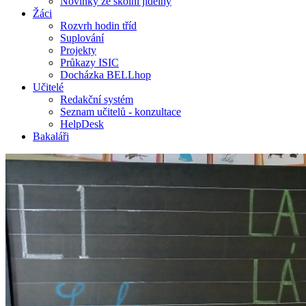
Novinky ze školní jídelny
Žáci
Rozvrh hodin tříd
Suplování
Projekty
Průkazy ISIC
Docházka BELLhop
Učitelé
Redakční systém
Seznam učitelů - konzultace
HelpDesk
Bakaláři