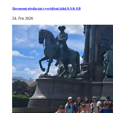
Slavnostní předávání vysvědčení žáků 9.A & 9.B
24. čvn 2026