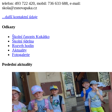
telefon: 493 722 420, mobil: 736 633 688, e-mail:
skola@zsnovapaka.cz
...další kontaktní údaje
Odkazy
Školní časopis Kukátko
Školní jídelna
Rozvrh hodin
Aktuality
Fotogalerie
Poslední aktuality