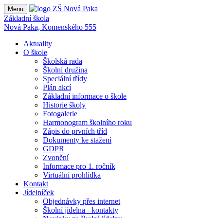
Menu
Základní škola
Nová Paka, Komenského 555
Aktuality
O škole
Školská rada
Školní družina
Speciální třídy
Plán akcí
Základní informace o škole
Historie školy
Fotogalerie
Harmonogram školního roku
Zápis do prvních tříd
Dokumenty ke stažení
GDPR
Zvonění
Informace pro 1. ročník
Virtuální prohlídka
Kontakt
Jídelníček
Objednávky přes internet
Školní jídelna - kontakty