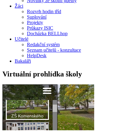
Novinky ze školní jídelny
Žáci
Rozvrh hodin tříd
Suplování
Projekty
Průkazy ISIC
Docházka BELLhop
Učitelé
Redakční systém
Seznam učitelů - konzultace
HelpDesk
Bakaláři
Virtuální prohlídka školy