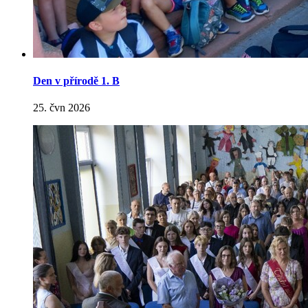
Den v přírodě 1. B
25. čvn 2026