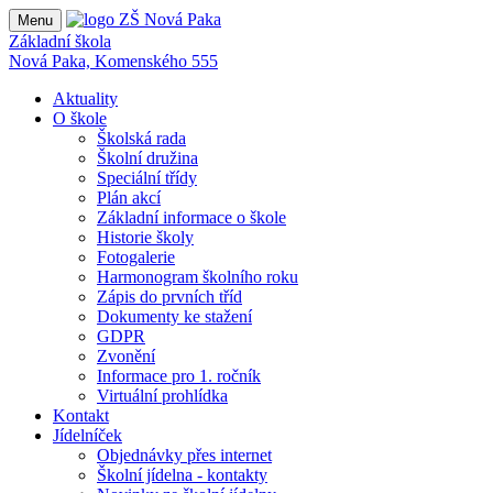
Menu
Základní škola
Nová Paka, Komenského 555
Aktuality
O škole
Školská rada
Školní družina
Speciální třídy
Plán akcí
Základní informace o škole
Historie školy
Fotogalerie
Harmonogram školního roku
Zápis do prvních tříd
Dokumenty ke stažení
GDPR
Zvonění
Informace pro 1. ročník
Virtuální prohlídka
Kontakt
Jídelníček
Objednávky přes internet
Školní jídelna - kontakty