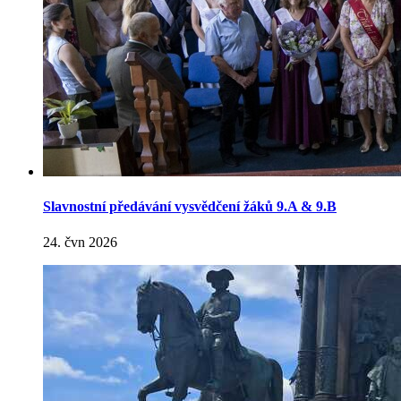
Slavnostní předávání vysvědčení žáků 9.A & 9.B
24. čvn 2026