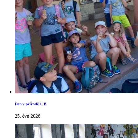
Den v přírodě 1. B
25. čvn 2026