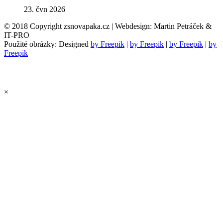
23. čvn 2026
© 2018 Copyright zsnovapaka.cz | Webdesign: Martin Petráček &
IT-PRO
Použité obrázky: Designed
by Freepik
|
by Freepik
|
by Freepik
|
by
Freepik
×