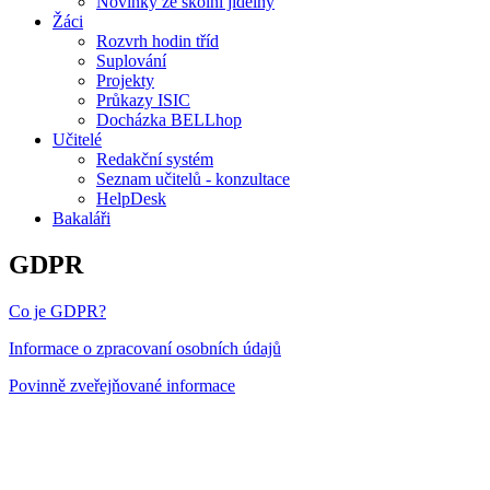
Novinky ze školní jídelny
Žáci
Rozvrh hodin tříd
Suplování
Projekty
Průkazy ISIC
Docházka BELLhop
Učitelé
Redakční systém
Seznam učitelů - konzultace
HelpDesk
Bakaláři
GDPR
Co je GDPR?
Informace o zpracovaní osobních údajů
Povinně zveřejňované informace