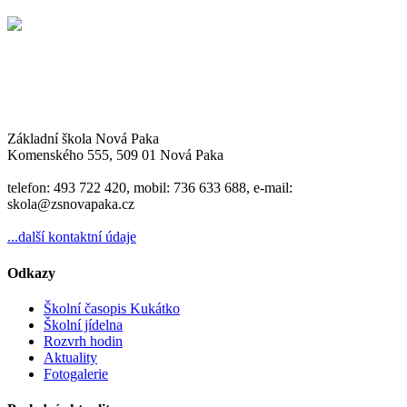
Základní škola Nová Paka
Komenského 555, 509 01 Nová Paka
telefon: 493 722 420, mobil: 736 633 688, e-mail:
skola@zsnovapaka.cz
...další kontaktní údaje
Odkazy
Školní časopis Kukátko
Školní jídelna
Rozvrh hodin
Aktuality
Fotogalerie