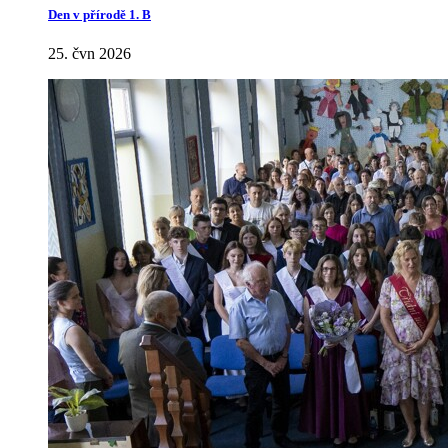
Den v přírodě 1. B
25. čvn 2026