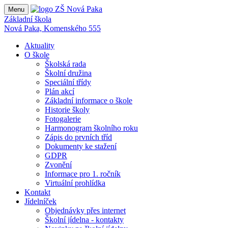
Menu
Základní škola
Nová Paka, Komenského 555
Aktuality
O škole
Školská rada
Školní družina
Speciální třídy
Plán akcí
Základní informace o škole
Historie školy
Fotogalerie
Harmonogram školního roku
Zápis do prvních tříd
Dokumenty ke stažení
GDPR
Zvonění
Informace pro 1. ročník
Virtuální prohlídka
Kontakt
Jídelníček
Objednávky přes internet
Školní jídelna - kontakty