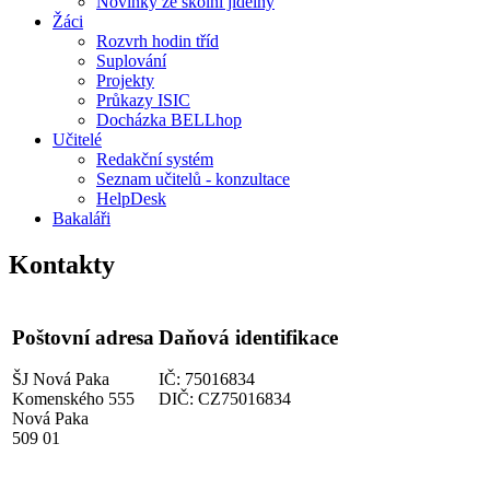
Novinky ze školní jídelny
Žáci
Rozvrh hodin tříd
Suplování
Projekty
Průkazy ISIC
Docházka BELLhop
Učitelé
Redakční systém
Seznam učitelů - konzultace
HelpDesk
Bakaláři
Kontakty
Poštovní adresa
Daňová identifikace
ŠJ Nová Paka
IČ: 75016834
Komenského 555
DIČ: CZ75016834
Nová Paka
509 01