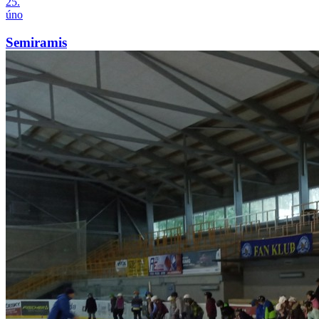
25.
úno
Semiramis