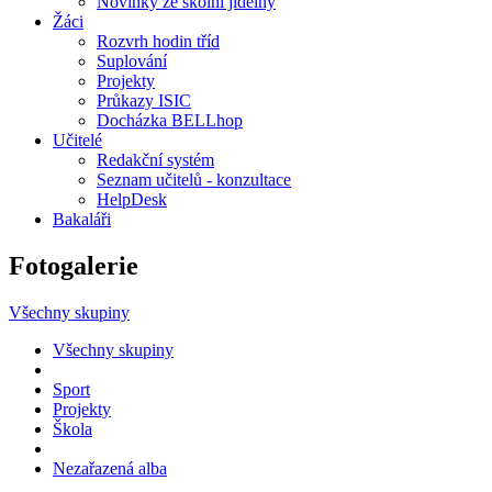
Novinky ze školní jídelny
Žáci
Rozvrh hodin tříd
Suplování
Projekty
Průkazy ISIC
Docházka BELLhop
Učitelé
Redakční systém
Seznam učitelů - konzultace
HelpDesk
Bakaláři
Fotogalerie
Všechny skupiny
Všechny skupiny
Sport
Projekty
Škola
Nezařazená alba