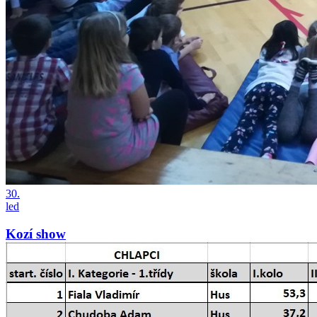
30.
led
Kozí show