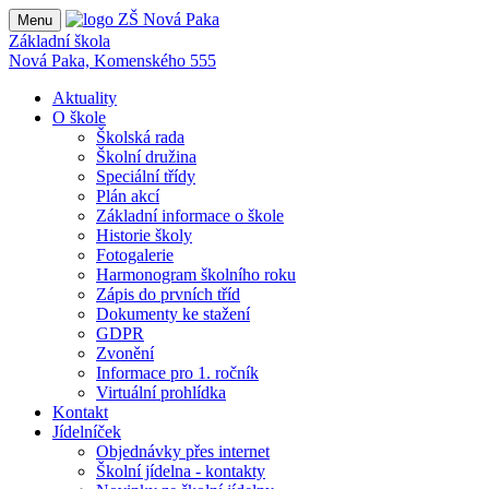
Menu
Základní škola
Nová Paka, Komenského 555
Aktuality
O škole
Školská rada
Školní družina
Speciální třídy
Plán akcí
Základní informace o škole
Historie školy
Fotogalerie
Harmonogram školního roku
Zápis do prvních tříd
Dokumenty ke stažení
GDPR
Zvonění
Informace pro 1. ročník
Virtuální prohlídka
Kontakt
Jídelníček
Objednávky přes internet
Školní jídelna - kontakty