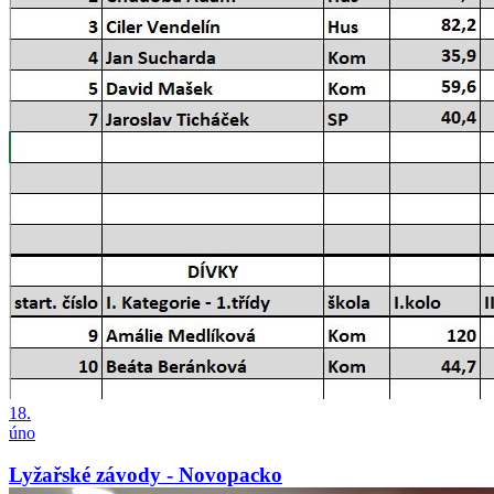
18.
úno
Lyžařské závody - Novopacko