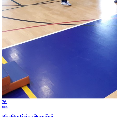
26.
úno
Předškoláci v tělocvičně