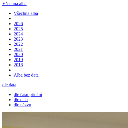
Všechna alba
Všechna alba
2026
2025
2024
2023
2022
2021
2020
2019
2018
Alba bez data
dle data
dle času přidání
dle data
dle názvu