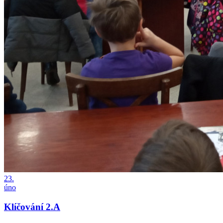
23.
úno
Klíčování 2.A