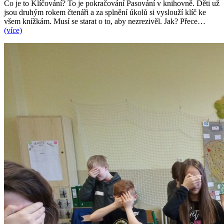
Co je to Klíčování? To je pokračování Pasování v knihovně. Děti už
jsou druhým rokem čtenáři a za splnění úkolů si vyslouží klíč ke
všem knížkám. Musí se starat o to, aby nezrezivěl. Jak? Přece…
(více)