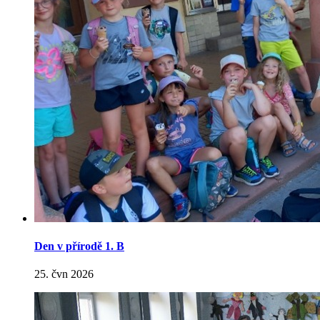
Den v přírodě 1. B
25. čvn 2026