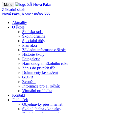
Menu
Základní škola
Nová Paka, Komenského 555
Aktuality
O škole
Školská rada
Školní družina
Speciální třídy
Plán akcí
Základní informace o škole
Historie školy
Fotogalerie
Harmonogram školního roku
Zápis do prvních tříd
Dokumenty ke stažení
GDPR
Zvonění
Informace pro 1. ročník
Virtuální prohlídka
Kontakt
Jídelníček
Objednávky přes internet
Školní jídelna - kontakty