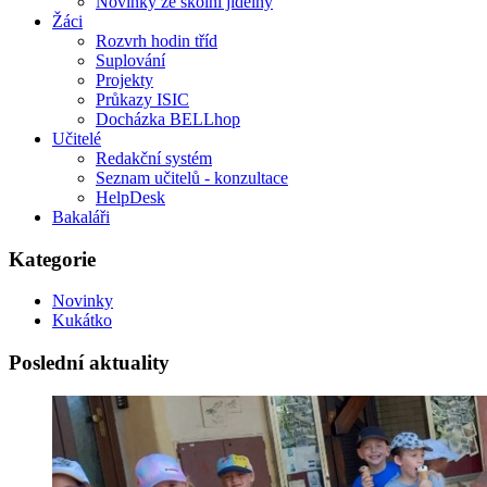
Novinky ze školní jídelny
Žáci
Rozvrh hodin tříd
Suplování
Projekty
Průkazy ISIC
Docházka BELLhop
Učitelé
Redakční systém
Seznam učitelů - konzultace
HelpDesk
Bakaláři
Kategorie
Novinky
Kukátko
Poslední aktuality