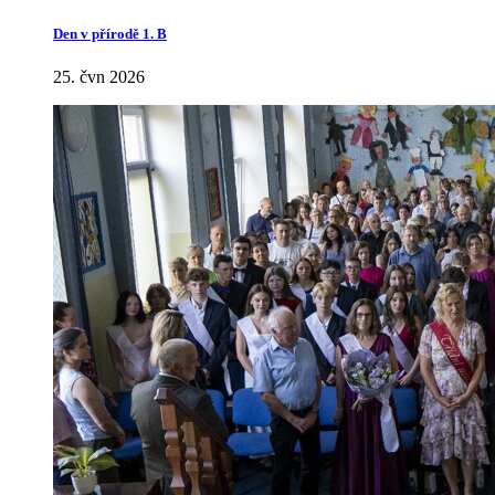
Den v přírodě 1. B
25. čvn 2026