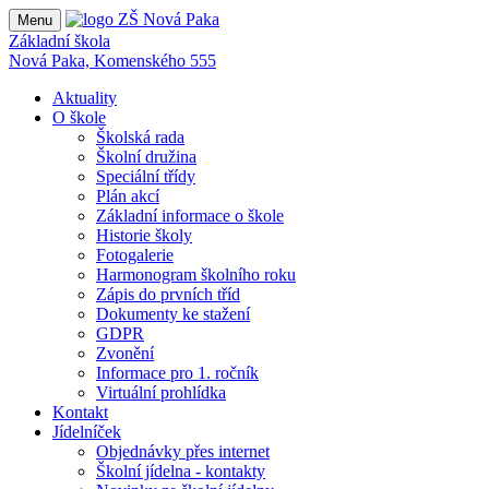
Menu
Základní škola
Nová Paka, Komenského 555
Aktuality
O škole
Školská rada
Školní družina
Speciální třídy
Plán akcí
Základní informace o škole
Historie školy
Fotogalerie
Harmonogram školního roku
Zápis do prvních tříd
Dokumenty ke stažení
GDPR
Zvonění
Informace pro 1. ročník
Virtuální prohlídka
Kontakt
Jídelníček
Objednávky přes internet
Školní jídelna - kontakty