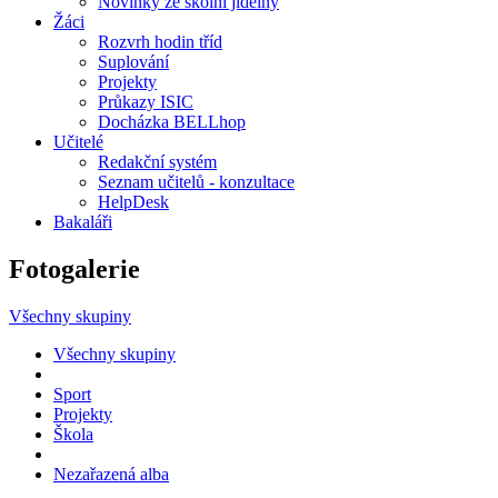
Novinky ze školní jídelny
Žáci
Rozvrh hodin tříd
Suplování
Projekty
Průkazy ISIC
Docházka BELLhop
Učitelé
Redakční systém
Seznam učitelů - konzultace
HelpDesk
Bakaláři
Fotogalerie
Všechny skupiny
Všechny skupiny
Sport
Projekty
Škola
Nezařazená alba