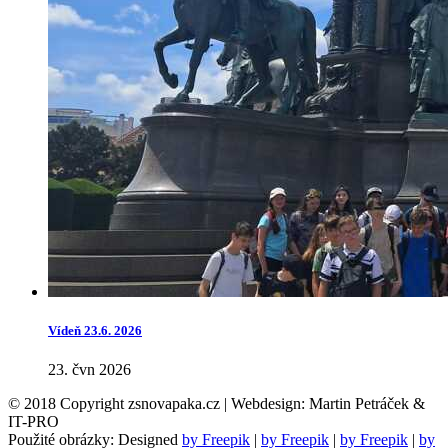
Vídeň 23.6. 2026
23. čvn 2026
© 2018 Copyright zsnovapaka.cz | Webdesign: Martin Petráček &
IT-PRO
Použité obrázky: Designed
by Freepik
|
by Freepik
|
by Freepik
|
by