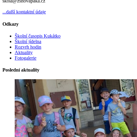
skola@zsnovapaka.cz
...další kontaktní údaje
Odkazy
Školní časopis Kukátko
Školní jídelna
Rozvrh hodin
Aktuality
Fotogalerie
Poslední aktuality