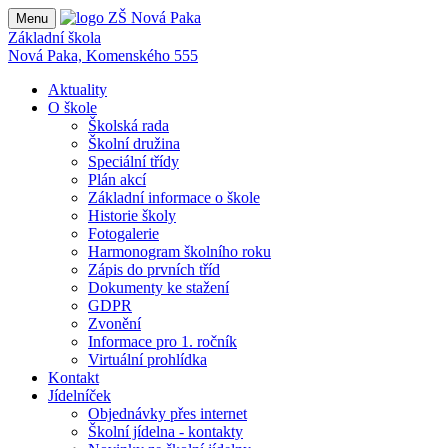
Menu
Základní škola
Nová Paka, Komenského 555
Aktuality
O škole
Školská rada
Školní družina
Speciální třídy
Plán akcí
Základní informace o škole
Historie školy
Fotogalerie
Harmonogram školního roku
Zápis do prvních tříd
Dokumenty ke stažení
GDPR
Zvonění
Informace pro 1. ročník
Virtuální prohlídka
Kontakt
Jídelníček
Objednávky přes internet
Školní jídelna - kontakty