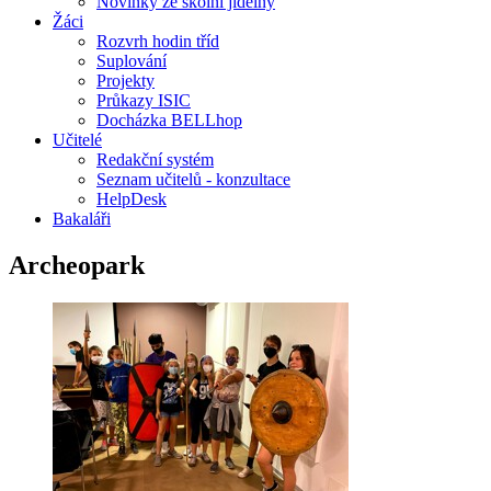
Novinky ze školní jídelny
Žáci
Rozvrh hodin tříd
Suplování
Projekty
Průkazy ISIC
Docházka BELLhop
Učitelé
Redakční systém
Seznam učitelů - konzultace
HelpDesk
Bakaláři
Archeopark